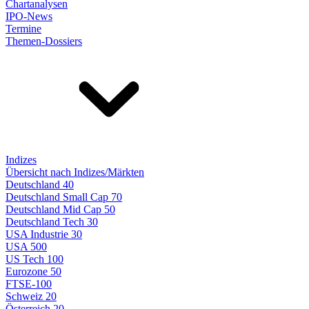
Chartanalysen
IPO-News
Termine
Themen-Dossiers
Indizes
Übersicht nach Indizes/Märkten
Deutschland 40
Deutschland Small Cap 70
Deutschland Mid Cap 50
Deutschland Tech 30
USA Industrie 30
USA 500
US Tech 100
Eurozone 50
FTSE-100
Schweiz 20
Österreich 20