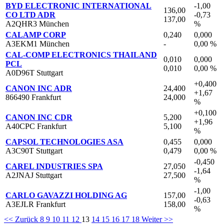
BYD ELECTRONIC INTERNATIONAL
-1,00
136,00
CO LTD ADR
-0,73
137,00
A2QHR3 München
%
CALAMP CORP
0,240
0,000
A3EKM1 München
-
0,00 %
CAL-COMP ELECTRONICS THAILAND
0,010
0,000
PCL
0,010
0,00 %
A0D96T Stuttgart
+0,400
CANON INC ADR
24,400
+1,67
866490 Frankfurt
24,000
%
+0,100
CANON INC CDR
5,200
+1,96
A40CPC Frankfurt
5,100
%
CAPSOL TECHNOLOGIES ASA
0,455
0,000
A3C90T Stuttgart
0,479
0,00 %
-0,450
CAREL INDUSTRIES SPA
27,050
-1,64
A2JNAJ Stuttgart
27,500
%
-1,00
CARLO GAVAZZI HOLDING AG
157,00
-0,63
A3EJLR Frankfurt
158,00
%
<< Zurück
8
9
10
11
12
13
14
15
16
17
18
Weiter >>