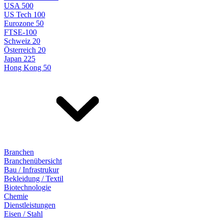
USA 500
US Tech 100
Eurozone 50
FTSE-100
Schweiz 20
Österreich 20
Japan 225
Hong Kong 50
Branchen
Branchenübersicht
Bau / Infrastrukur
Bekleidung / Textil
Biotechnologie
Chemie
Dienstleistungen
Eisen / Stahl