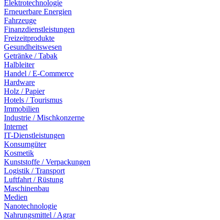
Elektrotechnologie
Erneuerbare Energien
Fahrzeuge
Finanzdienstleistungen
Freizeitprodukte
Gesundheitswesen
Getränke / Tabak
Halbleiter
Handel / E-Commerce
Hardware
Holz / Papier
Hotels / Tourismus
Immobilien
Industrie / Mischkonzerne
Internet
IT-Dienstleistungen
Konsumgüter
Kosmetik
Kunststoffe / Verpackungen
Logistik / Transport
Luftfahrt / Rüstung
Maschinenbau
Medien
Nanotechnologie
Nahrungsmittel / Agrar