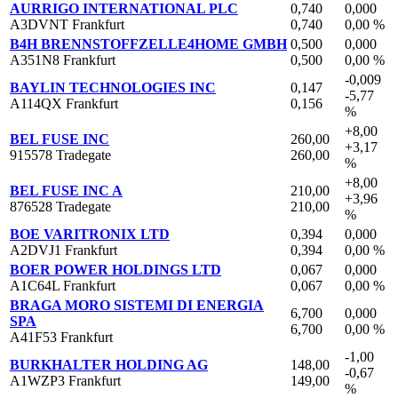
AURRIGO INTERNATIONAL PLC
0,740
0,000
A3DVNT Frankfurt
0,740
0,00 %
B4H BRENNSTOFFZELLE4HOME GMBH
0,500
0,000
A351N8 Frankfurt
0,500
0,00 %
-0,009
BAYLIN TECHNOLOGIES INC
0,147
-5,77
A114QX Frankfurt
0,156
%
+8,00
BEL FUSE INC
260,00
+3,17
915578 Tradegate
260,00
%
+8,00
BEL FUSE INC A
210,00
+3,96
876528 Tradegate
210,00
%
BOE VARITRONIX LTD
0,394
0,000
A2DVJ1 Frankfurt
0,394
0,00 %
BOER POWER HOLDINGS LTD
0,067
0,000
A1C64L Frankfurt
0,067
0,00 %
BRAGA MORO SISTEMI DI ENERGIA
6,700
0,000
SPA
6,700
0,00 %
A41F53 Frankfurt
-1,00
BURKHALTER HOLDING AG
148,00
-0,67
A1WZP3 Frankfurt
149,00
%