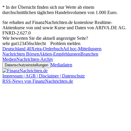
* In der Übersicht finden sich nur Werte ab einem
durchschnittlichen täglichen Handelsvolumen von 1.000 Euro.
Sie erhalten auf FinanzNachrichten.de kostenlose Realtime-
Aktienkurse von
und
sowie Kurse und Daten von
ARIVA.DE AG
.
FNRD-2.627.0
Wie bewerten Sie die aktuell angezeigte Seite?
sehr gut
1
2
3
4
5
6
schlecht
Problem melden
Deutschland 40
Xetra-Orderbuch
Ad hoc-Mitteilungen
Nachrichten Börsen
Aktien-Empfehlungen
Branchen
Medien
Nachrichten-Archiv
Mediadaten
Datenschutzeinstellungen
Impressum | AGB | Disclaimer | Datenschutz
RSS-News von FinanzNachrichten.de