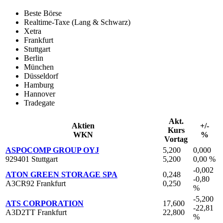
Beste Börse
Realtime-Taxe (Lang & Schwarz)
Xetra
Frankfurt
Stuttgart
Berlin
München
Düsseldorf
Hamburg
Hannover
Tradegate
Akt.
Aktien
+/-
Kurs
WKN
%
Vortag
ASPOCOMP GROUP OYJ
5,200
0,000
929401 Stuttgart
5,200
0,00 %
-0,002
ATON GREEN STORAGE SPA
0,248
-0,80
A3CR92 Frankfurt
0,250
%
-5,200
ATS CORPORATION
17,600
-22,81
A3D2TT Frankfurt
22,800
%