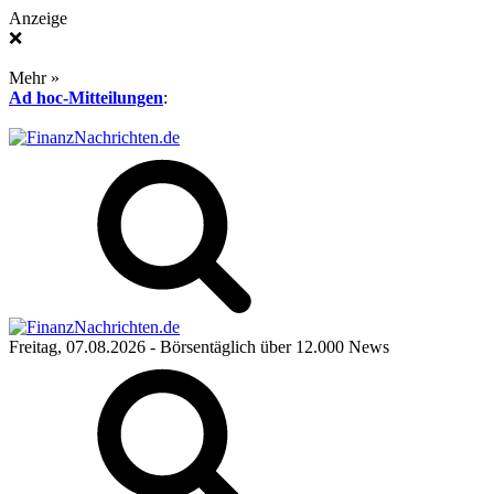
Anzeige
❌
Mehr »
Ad hoc-Mitteilungen
:
Freitag, 07.08.2026
- Börsentäglich über 12.000 News