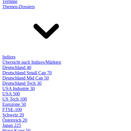
Termine
Themen-Dossiers
Indizes
Übersicht nach Indizes/Märkten
Deutschland 40
Deutschland Small Cap 70
Deutschland Mid Cap 50
Deutschland Tech 30
USA Industrie 30
USA 500
US Tech 100
Eurozone 50
FTSE-100
Schweiz 20
Österreich 20
Japan 225
Hong Kong 50