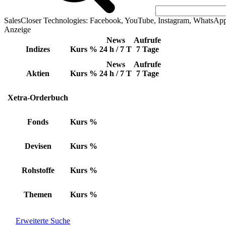
SalesCloser Technologies: Facebook, YouTube, Instagram, WhatsAp
Anzeige
News
Aufrufe
Indizes
Kurs
%
24 h / 7 T
7 Tage
News
Aufrufe
Aktien
Kurs
%
24 h / 7 T
7 Tage
Xetra-Orderbuch
Fonds
Kurs
%
Devisen
Kurs
%
Rohstoffe
Kurs
%
Themen
Kurs
%
Erweiterte Suche