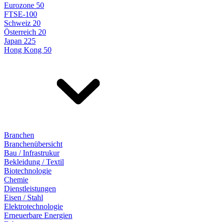
Eurozone 50
FTSE-100
Schweiz 20
Österreich 20
Japan 225
Hong Kong 50
Branchen
Branchenübersicht
Bau / Infrastrukur
Bekleidung / Textil
Biotechnologie
Chemie
Dienstleistungen
Eisen / Stahl
Elektrotechnologie
Erneuerbare Energien