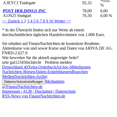
+0,02
A3EYCJ Tradegate
92,32
%
POST HOLDINGS INC
78,00
0,00
A1JS25 Stuttgart
76,50
0,00 %
<< Zurück
1
2
3
4
5
6
7
8
9
10
Weiter >>
* In der Übersicht finden sich nur Werte ab einem
durchschnittlichen täglichen Handelsvolumen von 1.000 Euro.
Sie erhalten auf FinanzNachrichten.de kostenlose Realtime-
Aktienkurse von
und
sowie Kurse und Daten von
ARIVA.DE AG
.
FNRD-2.627.0
Wie bewerten Sie die aktuell angezeigte Seite?
sehr gut
1
2
3
4
5
6
schlecht
Problem melden
Deutschland 40
Xetra-Orderbuch
Ad hoc-Mitteilungen
Nachrichten Börsen
Aktien-Empfehlungen
Branchen
Medien
Nachrichten-Archiv
Mediadaten
Datenschutzeinstellungen
Impressum | AGB | Disclaimer | Datenschutz
RSS-News von FinanzNachrichten.de