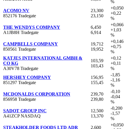
%
+0,050
ACOMO NV
23,300
+0,22
852176 Tradegate
23,150
%
+0,066
THE WENDYS COMPANY
6,450
+1,03
A1JB8H Tradegate
6,914
%
+0,146
CAMPBELLS COMPANY
19,712
+0,75
850561 Tradegate
19,952
%
KATJES INTERNATIONAL GMBH &
+0,12
103,59
CO KG
+0,11
103,43
A30V78 Tradegate
%
-1,85
HERSHEY COMPANY
156,95
-1,16
851297 Tradegate
155,45
%
-0,10
MCDONALDS CORPORATION
239,70
-0,04
856958 Tradegate
239,80
%
-0,200
SADOT GROUP INC
12,500
-1,57
A41ZCP NASDAQ
13,370
%
+0,050
STEAKHOLDER FOODS LTD ADR
2,600