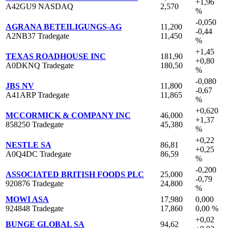
+1,96
A42GU9 NASDAQ
2,570
%
-0,050
AGRANA BETEILIGUNGS-AG
11,200
-0,44
A2NB37 Tradegate
11,450
%
+1,45
TEXAS ROADHOUSE INC
181,90
+0,80
A0DKNQ Tradegate
180,50
%
-0,080
JBS NV
11,800
-0,67
A41ARP Tradegate
11,865
%
+0,620
MCCORMICK & COMPANY INC
46,000
+1,37
858250 Tradegate
45,380
%
+0,22
NESTLE SA
86,81
+0,25
A0Q4DC Tradegate
86,59
%
-0,200
ASSOCIATED BRITISH FOODS PLC
25,000
-0,79
920876 Tradegate
24,800
%
MOWI ASA
17,980
0,000
924848 Tradegate
17,860
0,00 %
+0,02
BUNGE GLOBAL SA
94,62