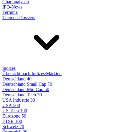
Chartanalysen
IPO-News
Termine
Themen-Dossiers
Indizes
Übersicht nach Indizes/Märkten
Deutschland 40
Deutschland Small Cap 70
Deutschland Mid Cap 50
Deutschland Tech 30
USA Industrie 30
USA 500
US Tech 100
Eurozone 50
FTSE-100
Schweiz 20
Österreich 20