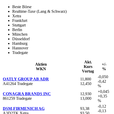
Beste Börse
Realtime-Taxe (Lang & Schwarz)
Xetra
Frankfurt
Stuttgart
Berlin
München
Düsseldorf
Hamburg
Hannover
Tradegate
Akt.
Aktien
+/-
Kurs
WKN
%
Vortag
-0,050
OATLY GROUP AB ADR
11,800
-0,42
A41264 Tradegate
12,450
%
+0,045
CONAGRA BRANDS INC
12,930
+0,35
861259 Tradegate
13,000
%
-0,12
DSM-FIRMENICH AG
93,38
-0,13
A3D2TK Xetra
93,50