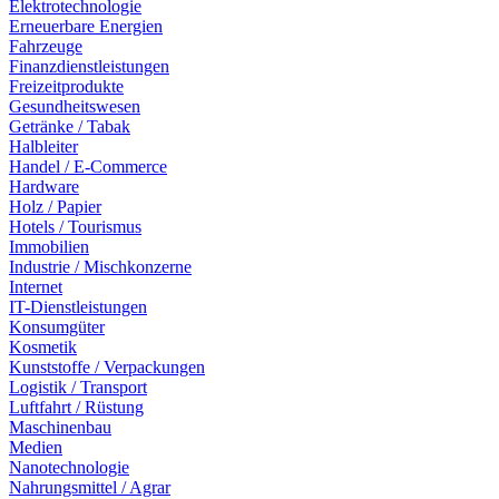
Elektrotechnologie
Erneuerbare Energien
Fahrzeuge
Finanzdienstleistungen
Freizeitprodukte
Gesundheitswesen
Getränke / Tabak
Halbleiter
Handel / E-Commerce
Hardware
Holz / Papier
Hotels / Tourismus
Immobilien
Industrie / Mischkonzerne
Internet
IT-Dienstleistungen
Konsumgüter
Kosmetik
Kunststoffe / Verpackungen
Logistik / Transport
Luftfahrt / Rüstung
Maschinenbau
Medien
Nanotechnologie
Nahrungsmittel / Agrar