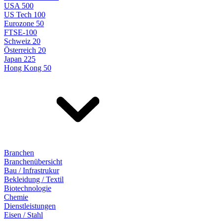
USA 500
US Tech 100
Eurozone 50
FTSE-100
Schweiz 20
Österreich 20
Japan 225
Hong Kong 50
Branchen
Branchenübersicht
Bau / Infrastrukur
Bekleidung / Textil
Biotechnologie
Chemie
Dienstleistungen
Eisen / Stahl