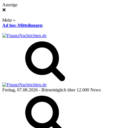
Anzeige
❌
Mehr »
Ad hoc-Mitteilungen
:
Freitag, 07.08.2026
- Börsentäglich über 12.000 News