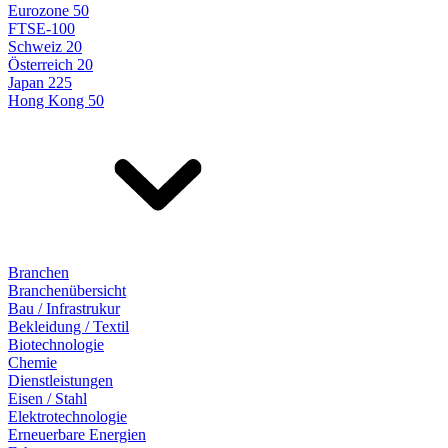
Eurozone 50
FTSE-100
Schweiz 20
Österreich 20
Japan 225
Hong Kong 50
Branchen
Branchenübersicht
Bau / Infrastrukur
Bekleidung / Textil
Biotechnologie
Chemie
Dienstleistungen
Eisen / Stahl
Elektrotechnologie
Erneuerbare Energien