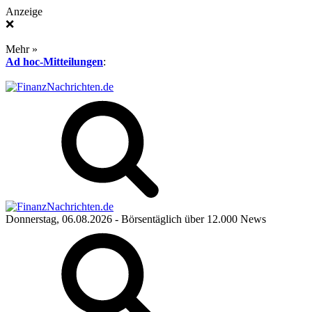
Anzeige
❌
Mehr »
Ad hoc-Mitteilungen
:
Donnerstag, 06.08.2026
- Börsentäglich über 12.000 News