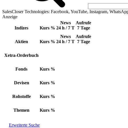
SalesCloser Technologies: Facebook, YouTube, Instagram, WhatsAp
Anzeige
News
Aufrufe
Indizes
Kurs
%
24 h / 7 T
7 Tage
News
Aufrufe
Aktien
Kurs
%
24 h / 7 T
7 Tage
Xetra-Orderbuch
Fonds
Kurs
%
Devisen
Kurs
%
Rohstoffe
Kurs
%
Themen
Kurs
%
Erweiterte Suche