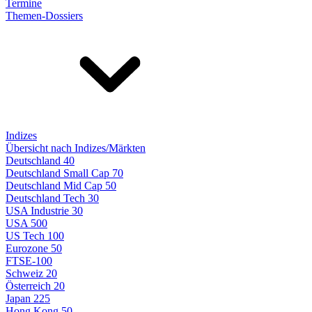
Termine
Themen-Dossiers
Indizes
Übersicht nach Indizes/Märkten
Deutschland 40
Deutschland Small Cap 70
Deutschland Mid Cap 50
Deutschland Tech 30
USA Industrie 30
USA 500
US Tech 100
Eurozone 50
FTSE-100
Schweiz 20
Österreich 20
Japan 225
Hong Kong 50