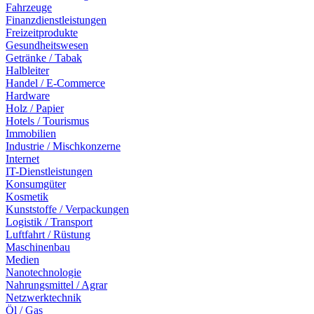
Fahrzeuge
Finanzdienstleistungen
Freizeitprodukte
Gesundheitswesen
Getränke / Tabak
Halbleiter
Handel / E-Commerce
Hardware
Holz / Papier
Hotels / Tourismus
Immobilien
Industrie / Mischkonzerne
Internet
IT-Dienstleistungen
Konsumgüter
Kosmetik
Kunststoffe / Verpackungen
Logistik / Transport
Luftfahrt / Rüstung
Maschinenbau
Medien
Nanotechnologie
Nahrungsmittel / Agrar
Netzwerktechnik
Öl / Gas