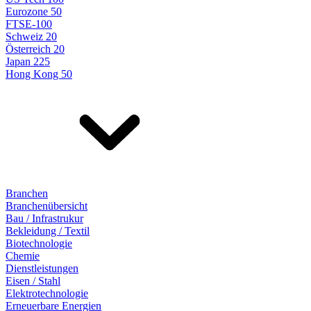
Eurozone 50
FTSE-100
Schweiz 20
Österreich 20
Japan 225
Hong Kong 50
Branchen
Branchenübersicht
Bau / Infrastrukur
Bekleidung / Textil
Biotechnologie
Chemie
Dienstleistungen
Eisen / Stahl
Elektrotechnologie
Erneuerbare Energien