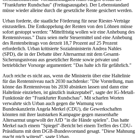
"Frankfurter Rundschau" (Freitagsausgabe). Der Lebensstandard
müsse wieder alleine durch die gesetzliche Rente gesichert werden.
Urban forderte, die staatliche Förderung für neue Riester-Verträge
einzustellen. Die Entkoppelung der Renten von den Löhnen müsse
sofort gestoppt werden: "Mittelfristig wollen wir eine Anhebung des
Rentenniveaus." Dazu seien mehr Steuermittel und eine Anhebung
des Rentenbeitrags von derzeit 18,7 Prozent auf 25 Prozent
erforderlich. Urban kritisierte Sozialministerin Andrea Nahles
(SPD), die in der Debatte über Altersarmut mit dem Gesamt-
Sicherungsniveau aus gesetzlicher Rente sowie privater und
betrieblicher Vorsorge argumentiert: "Das halte ich für gefährlich."
Auch reiche es nicht aus, wenn die Ministerin über eine Haltelinie
für das Rentenniveau nach 2030 nachdenke: "Die Vorstellung, man
könne das Rentenniveau bis 2030 absinken lassen und dann eine
Haltelinie einziehen, ist gänzlich inakzeptabel", sagte der IG-Metall-
Funktionär der "Frankfurter Rundschau". Mit scharfen Worten
verwahrte sich Urban auch gegen die Warnung von
Bundeskanzlerin Angela Merkel (CDU), die Gewerkschaften
könnten mit ihrer lautstarken Kampagne gegen massenhafte
Altersarmut ungewollt der AfD "in die Hände spielen". Das hatte
Merkel nach einem "Spiegel"-Bericht bei einem Treffen des CDU-
Präsidiums mit dem DGB-Bundesvorstand gesagt. "Diese Mahnung
macht mich wütend", sagte Urban.