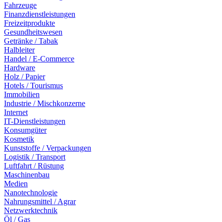
Fahrzeuge
Finanzdienstleistungen
Freizeitprodukte
Gesundheitswesen
Getränke / Tabak
Halbleiter
Handel / E-Commerce
Hardware
Holz / Papier
Hotels / Tourismus
Immobilien
Industrie / Mischkonzerne
Internet
IT-Dienstleistungen
Konsumgüter
Kosmetik
Kunststoffe / Verpackungen
Logistik / Transport
Luftfahrt / Rüstung
Maschinenbau
Medien
Nanotechnologie
Nahrungsmittel / Agrar
Netzwerktechnik
Öl / Gas