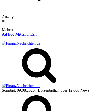
Anzeige
❌
Mehr »
Ad hoc-Mitteilungen
:
Sonntag, 09.08.2026
- Börsentäglich über 12.000 News