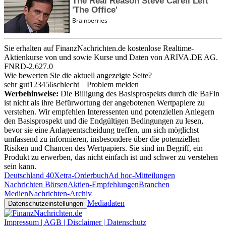
Sie erhalten auf FinanzNachrichten.de kostenlose Realtime-
Aktienkurse von
und
sowie Kurse und Daten von
ARIVA.DE AG
.
FNRD-2.627.0
Wie bewerten Sie die aktuell angezeigte Seite?
sehr gut
1
2
3
4
5
6
schlecht
Problem melden
Werbehinweise:
Die Billigung des Basisprospekts durch die BaFin
ist nicht als ihre Befürwortung der angebotenen Wertpapiere zu
verstehen. Wir empfehlen Interessenten und potenziellen Anlegern
den Basisprospekt und die Endgültigen Bedingungen zu lesen,
bevor sie eine Anlageentscheidung treffen, um sich möglichst
umfassend zu informieren, insbesondere über die potenziellen
Risiken und Chancen des Wertpapiers. Sie sind im Begriff, ein
Produkt zu erwerben, das nicht einfach ist und schwer zu verstehen
sein kann.
Deutschland 40
Xetra-Orderbuch
Ad hoc-Mitteilungen
Nachrichten Börsen
Aktien-Empfehlungen
Branchen
Medien
Nachrichten-Archiv
Mediadaten
Datenschutzeinstellungen
Impressum | AGB | Disclaimer | Datenschutz