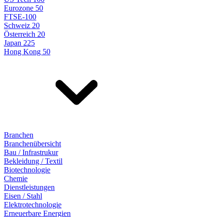
Eurozone 50
FTSE-100
Schweiz 20
Österreich 20
Japan 225
Hong Kong 50
Branchen
Branchenübersicht
Bau / Infrastrukur
Bekleidung / Textil
Biotechnologie
Chemie
Dienstleistungen
Eisen / Stahl
Elektrotechnologie
Erneuerbare Energien