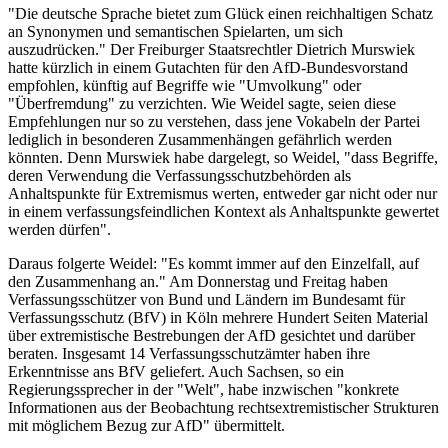
"Die deutsche Sprache bietet zum Glück einen reichhaltigen Schatz
an Synonymen und semantischen Spielarten, um sich
auszudrücken." Der Freiburger Staatsrechtler Dietrich Murswiek
hatte kürzlich in einem Gutachten für den AfD-Bundesvorstand
empfohlen, künftig auf Begriffe wie "Umvolkung" oder
"Überfremdung" zu verzichten. Wie Weidel sagte, seien diese
Empfehlungen nur so zu verstehen, dass jene Vokabeln der Partei
lediglich in besonderen Zusammenhängen gefährlich werden
könnten. Denn Murswiek habe dargelegt, so Weidel, "dass Begriffe,
deren Verwendung die Verfassungsschutzbehörden als
Anhaltspunkte für Extremismus werten, entweder gar nicht oder nur
in einem verfassungsfeindlichen Kontext als Anhaltspunkte gewertet
werden dürfen".
Daraus folgerte Weidel: "Es kommt immer auf den Einzelfall, auf
den Zusammenhang an." Am Donnerstag und Freitag haben
Verfassungsschützer von Bund und Ländern im Bundesamt für
Verfassungsschutz (BfV) in Köln mehrere Hundert Seiten Material
über extremistische Bestrebungen der AfD gesichtet und darüber
beraten. Insgesamt 14 Verfassungsschutzämter haben ihre
Erkenntnisse ans BfV geliefert. Auch Sachsen, so ein
Regierungssprecher in der "Welt", habe inzwischen "konkrete
Informationen aus der Beobachtung rechtsextremistischer Strukturen
mit möglichem Bezug zur AfD" übermittelt.