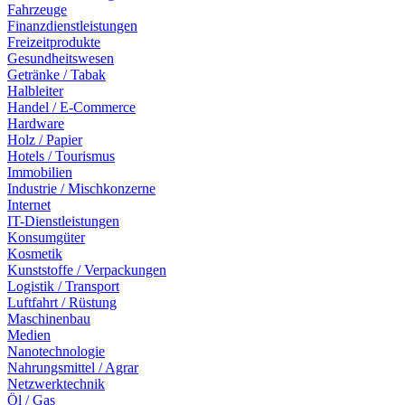
Fahrzeuge
Finanzdienstleistungen
Freizeitprodukte
Gesundheitswesen
Getränke / Tabak
Halbleiter
Handel / E-Commerce
Hardware
Holz / Papier
Hotels / Tourismus
Immobilien
Industrie / Mischkonzerne
Internet
IT-Dienstleistungen
Konsumgüter
Kosmetik
Kunststoffe / Verpackungen
Logistik / Transport
Luftfahrt / Rüstung
Maschinenbau
Medien
Nanotechnologie
Nahrungsmittel / Agrar
Netzwerktechnik
Öl / Gas