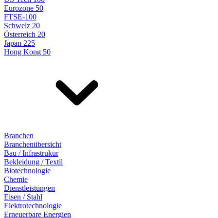
Eurozone 50
FTSE-100
Schweiz 20
Österreich 20
Japan 225
Hong Kong 50
Branchen
Branchenübersicht
Bau / Infrastrukur
Bekleidung / Textil
Biotechnologie
Chemie
Dienstleistungen
Eisen / Stahl
Elektrotechnologie
Erneuerbare Energien