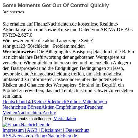
Sie erhalten auf FinanzNachrichten.de kostenlose Realtime-
Aktienkurse von
und
sowie Kurse und Daten von
ARIVA.DE AG
.
FNRD-2.627.0
Wie bewerten Sie die aktuell angezeigte Seite?
sehr gut
1
2
3
4
5
6
schlecht
Problem melden
Werbehinweise:
Die Billigung des Basisprospekts durch die BaFin
ist nicht als ihre Befürwortung der angebotenen Wertpapiere zu
verstehen. Wir empfehlen Interessenten und potenziellen Anlegern
den Basisprospekt und die Endgültigen Bedingungen zu lesen,
bevor sie eine Anlageentscheidung treffen, um sich möglichst
umfassend zu informieren, insbesondere über die potenziellen
Risiken und Chancen des Wertpapiers. Sie sind im Begriff, ein
Produkt zu erwerben, das nicht einfach ist und schwer zu verstehen
sein kann.
Deutschland 40
Xetra-Orderbuch
Ad hoc-Mitteilungen
Nachrichten Börsen
Aktien-Empfehlungen
Branchen
Medien
Nachrichten-Archiv
Mediadaten
Datenschutzeinstellungen
Impressum | AGB | Disclaimer | Datenschutz
RSS-News von FinanzNachrichten.de