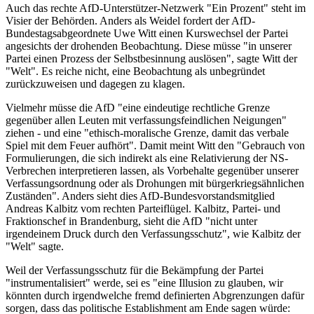
Auch das rechte AfD-Unterstützer-Netzwerk "Ein Prozent" steht im
Visier der Behörden. Anders als Weidel fordert der AfD-
Bundestagsabgeordnete Uwe Witt einen Kurswechsel der Partei
angesichts der drohenden Beobachtung. Diese müsse "in unserer
Partei einen Prozess der Selbstbesinnung auslösen", sagte Witt der
"Welt". Es reiche nicht, eine Beobachtung als unbegründet
zurückzuweisen und dagegen zu klagen.
Vielmehr müsse die AfD "eine eindeutige rechtliche Grenze
gegenüber allen Leuten mit verfassungsfeindlichen Neigungen"
ziehen - und eine "ethisch-moralische Grenze, damit das verbale
Spiel mit dem Feuer aufhört". Damit meint Witt den "Gebrauch von
Formulierungen, die sich indirekt als eine Relativierung der NS-
Verbrechen interpretieren lassen, als Vorbehalte gegenüber unserer
Verfassungsordnung oder als Drohungen mit bürgerkriegsähnlichen
Zuständen". Anders sieht dies AfD-Bundesvorstandsmitglied
Andreas Kalbitz vom rechten Parteiflügel. Kalbitz, Partei- und
Fraktionschef in Brandenburg, sieht die AfD "nicht unter
irgendeinem Druck durch den Verfassungsschutz", wie Kalbitz der
"Welt" sagte.
Weil der Verfassungsschutz für die Bekämpfung der Partei
"instrumentalisiert" werde, sei es "eine Illusion zu glauben, wir
könnten durch irgendwelche fremd definierten Abgrenzungen dafür
sorgen, dass das politische Establishment am Ende sagen würde: