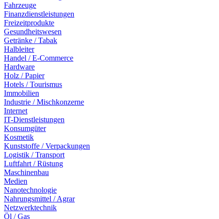
Fahrzeuge
Finanzdienstleistungen
Freizeitprodukte
Gesundheitswesen
Getränke / Tabak
Halbleiter
Handel / E-Commerce
Hardware
Holz / Papier
Hotels / Tourismus
Immobilien
Industrie / Mischkonzerne
Internet
IT-Dienstleistungen
Konsumgüter
Kosmetik
Kunststoffe / Verpackungen
Logistik / Transport
Luftfahrt / Rüstung
Maschinenbau
Medien
Nanotechnologie
Nahrungsmittel / Agrar
Netzwerktechnik
Öl / Gas