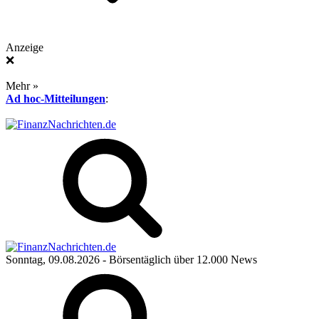
Anzeige
❌
Mehr »
Ad hoc-Mitteilungen
:
Sonntag, 09.08.2026
- Börsentäglich über 12.000 News