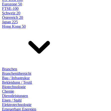
Eurozone 50
FTSE-100
Schweiz 20
Österreich 20
Japan 225
Hong Kong 50
Branchen
Branchenübersicht
Bau / Infrastrukur
Bekleidung / Textil
Biotechnologie
Chemie
Dienstleistungen
Eisen / Stahl
Elektrotechnologie
Erneuerbare Energien