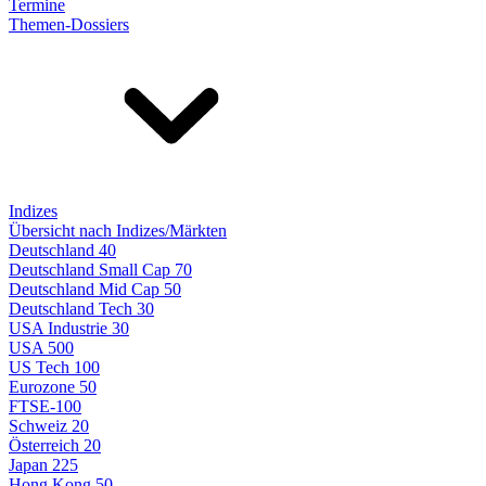
Termine
Themen-Dossiers
Indizes
Übersicht nach Indizes/Märkten
Deutschland 40
Deutschland Small Cap 70
Deutschland Mid Cap 50
Deutschland Tech 30
USA Industrie 30
USA 500
US Tech 100
Eurozone 50
FTSE-100
Schweiz 20
Österreich 20
Japan 225
Hong Kong 50