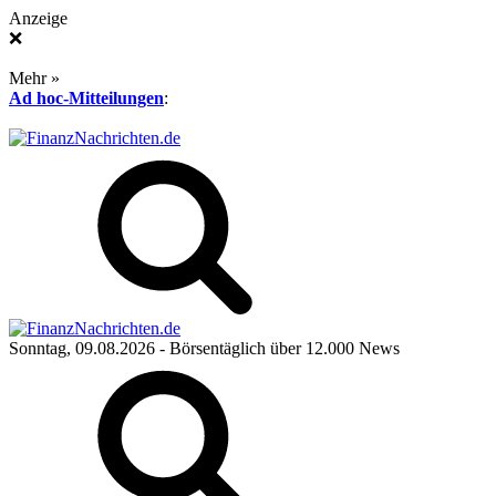
Anzeige
❌
Mehr »
Ad hoc-Mitteilungen
:
Sonntag, 09.08.2026
- Börsentäglich über 12.000 News