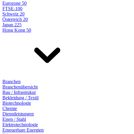
Eurozone 50
FTSE-100
Schweiz 20
Österreich 20
Japan 225
Hong Kong 50
Branchen
Branchenübersicht
Bau / Infrastrukur
Bekleidung / Textil
Biotechnologie
Chemie
Dienstleistungen
Eisen / Stahl
Elektrotechnologie
Erneuerbare Energien