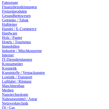
Fahrzeuge
Finanzdienstleistungen
Freizeitprodukte
Gesundheitswesen
Getränke / Tabak
Halbleiter
Handel / E-Commerce
Hardware
Holz / Papier
Hotels / Tourismus
Immobilien
Industrie / Mischkonzerne
Internet
IT-Dienstleistungen
Konsumgüter
Kosmetik
Kunststoffe / Verpackungen
Logistik / Transport
Luftfahrt / Rüstung
Maschinenbau
Medien
Nanotechnologie
Nahrungsmittel / Agrar
Netzwerktechnik
Öl / Gas