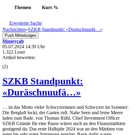
Themen
Kurs
%
Erweiterte Suche
Nachrichten
»
SZKB Standpunkt: «Duräschnuufä…»
Push Mitteilungen
Moneycab
05.07.2024 14:39 Uhr
1.322 Leser
Artikel bewerten:
(
2
)
SZKB Standpunkt:
«Duräschnuufä…»
… ist das Motto vieler Schwyzerinnen und Schwyzer im Sommer:
Die Bergluft lockt, der Garten ruft. Nahe Seen und ferne Meere
laden zum Bade. von Thomas Rühl, Chief Investment Officer
SZKB Gründe für eine Pause wären auch an den Finanzmärkten
genügend da: Das erste Halbjahr 2024 war an den Märkten von
guter bis sehr guter Stimmung geprägt. Basis dafür waren