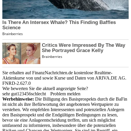
Sie erhalten auf FinanzNachrichten.de kostenlose Realtime-
Aktienkurse von
und
sowie Kurse und Daten von
ARIVA.DE AG
.
FNRD-2.627.0
Wie bewerten Sie die aktuell angezeigte Seite?
sehr gut
1
2
3
4
5
6
schlecht
Problem melden
Werbehinweise:
Die Billigung des Basisprospekts durch die BaFin
ist nicht als ihre Befürwortung der angebotenen Wertpapiere zu
verstehen. Wir empfehlen Interessenten und potenziellen Anlegern
den Basisprospekt und die Endgültigen Bedingungen zu lesen,
bevor sie eine Anlageentscheidung treffen, um sich möglichst
umfassend zu informieren, insbesondere über die potenziellen
Risiken und Chancen des Wertpapiers. Sie sind im Begriff, ein