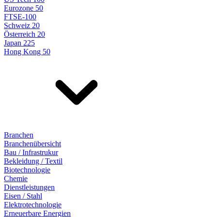
Eurozone 50
FTSE-100
Schweiz 20
Österreich 20
Japan 225
Hong Kong 50
Branchen
Branchenübersicht
Bau / Infrastrukur
Bekleidung / Textil
Biotechnologie
Chemie
Dienstleistungen
Eisen / Stahl
Elektrotechnologie
Erneuerbare Energien