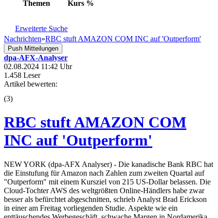
Themen
Kurs
%
Erweiterte Suche
Nachrichten
»
RBC stuft AMAZON COM INC auf 'Outperform'
Push Mitteilungen
dpa-AFX-Analyser
02.08.2024 11:42 Uhr
1.458 Leser
Artikel bewerten:
(
3
)
RBC stuft AMAZON COM
INC auf 'Outperform'
NEW YORK (dpa-AFX Analyser) - Die kanadische Bank RBC hat
die Einstufung für Amazon nach Zahlen zum zweiten Quartal auf
"Outperform" mit einem Kursziel von 215 US-Dollar belassen. Die
Cloud-Tochter AWS des weltgrößten Online-Händlers habe zwar
besser als befürchtet abgeschnitten, schrieb Analyst Brad Erickson
in einer am Freitag vorliegenden Studie. Aspekte wie ein
enttäuschendes Werbegeschäft, schwache Margen in Nordamerika,