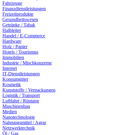
Fahrzeuge
Finanzdienstleistungen
Freizeitprodukte
Gesundheitswesen
Getränke / Tabak
Halbleiter
Handel / E-Commerce
Hardware
Holz / Papier
Hotels / Tourismus
Immobilien
Industrie / Mischkonzerne
Internet
IT-Dienstleistungen
Konsumgüter
Kosmetik
Kunststoffe / Verpackungen
Logistik / Transport
Luftfahrt / Rüstung
Maschinenbau
Medien
Nanotechnologie
Nahrungsmittel / Agrar
Netzwerktechnik
Öl / Gas