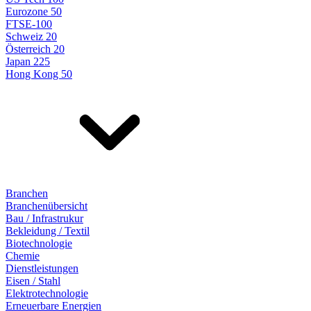
Eurozone 50
FTSE-100
Schweiz 20
Österreich 20
Japan 225
Hong Kong 50
Branchen
Branchenübersicht
Bau / Infrastrukur
Bekleidung / Textil
Biotechnologie
Chemie
Dienstleistungen
Eisen / Stahl
Elektrotechnologie
Erneuerbare Energien