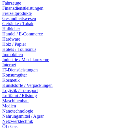
Fahrzeuge
Finanzdienstleistungen
Freizeitprodukte
Gesundheitswesen
Getränke / Tabak
Halbleiter
Handel / E-Commerce
Hardware
Holz / Papier
Hotels / Tourismus
Immobilien
Industrie / Mischkonzerne
Internet
IT-Dienstleistungen
Konsumgüter
Kosmetik
Kunststoffe / Verpackungen
Logistik / Transport
Luftfahrt / Rüstung
Maschinenbau
Medien
Nanotechnologie
Nahrungsmittel / Agrar
Netzwerktechnik
Öl / Gas