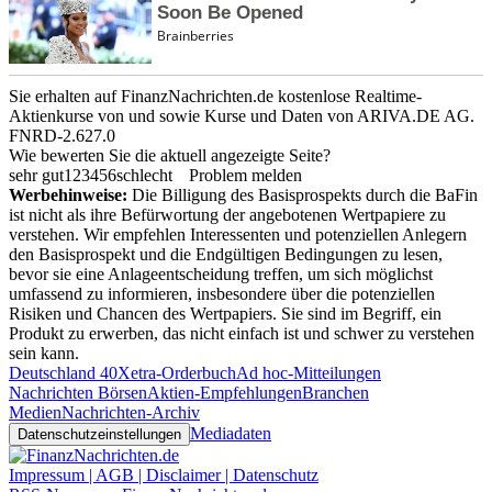
Sie erhalten auf FinanzNachrichten.de kostenlose Realtime-
Aktienkurse von
und
sowie Kurse und Daten von
ARIVA.DE AG
.
FNRD-2.627.0
Wie bewerten Sie die aktuell angezeigte Seite?
sehr gut
1
2
3
4
5
6
schlecht
Problem melden
Werbehinweise:
Die Billigung des Basisprospekts durch die BaFin
ist nicht als ihre Befürwortung der angebotenen Wertpapiere zu
verstehen. Wir empfehlen Interessenten und potenziellen Anlegern
den Basisprospekt und die Endgültigen Bedingungen zu lesen,
bevor sie eine Anlageentscheidung treffen, um sich möglichst
umfassend zu informieren, insbesondere über die potenziellen
Risiken und Chancen des Wertpapiers. Sie sind im Begriff, ein
Produkt zu erwerben, das nicht einfach ist und schwer zu verstehen
sein kann.
Deutschland 40
Xetra-Orderbuch
Ad hoc-Mitteilungen
Nachrichten Börsen
Aktien-Empfehlungen
Branchen
Medien
Nachrichten-Archiv
Mediadaten
Datenschutzeinstellungen
Impressum | AGB | Disclaimer | Datenschutz