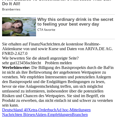
Sie erhalten auf FinanzNachrichten.de kostenlose Realtime-
Aktienkurse von
und
sowie Kurse und Daten von
ARIVA.DE AG
.
FNRD-2.627.0
Wie bewerten Sie die aktuell angezeigte Seite?
sehr gut
1
2
3
4
5
6
schlecht
Problem melden
Werbehinweise:
Die Billigung des Basisprospekts durch die BaFin
ist nicht als ihre Befürwortung der angebotenen Wertpapiere zu
verstehen. Wir empfehlen Interessenten und potenziellen Anlegern
den Basisprospekt und die Endgültigen Bedingungen zu lesen,
bevor sie eine Anlageentscheidung treffen, um sich möglichst
umfassend zu informieren, insbesondere über die potenziellen
Risiken und Chancen des Wertpapiers. Sie sind im Begriff, ein
Produkt zu erwerben, das nicht einfach ist und schwer zu verstehen
sein kann.
Deutschland 40
Xetra-Orderbuch
Ad hoc-Mitteilungen
Nachrichten Börsen
Aktien-Empfehlungen
Branchen