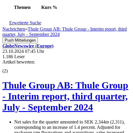
Themen
Kurs
%
Erweiterte Suche
Nachrichten
»
Thule Group AB: Thule Group - Interim report, third
quarter, July - September 2024
Push Mitteilungen
GlobeNewswire (Europe)
23.10.2024 07:45 Uhr
1.186 Leser
Artikel bewerten:
(
2
)
Thule Group AB: Thule Group
- Interim report, third quarter,
July - September 2024
Net sales for the quarter amounted to SEK 2,344m (2,311),
corresponding to an increase of 1.4 percent. Adjusted for
exchange rate fluctuations and acquisitions, sales increased