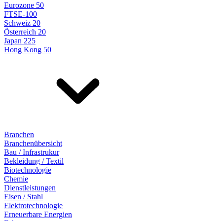
Eurozone 50
FTSE-100
Schweiz 20
Österreich 20
Japan 225
Hong Kong 50
Branchen
Branchenübersicht
Bau / Infrastrukur
Bekleidung / Textil
Biotechnologie
Chemie
Dienstleistungen
Eisen / Stahl
Elektrotechnologie
Erneuerbare Energien