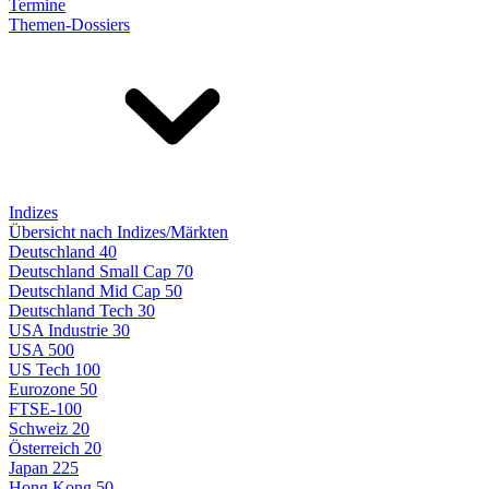
Termine
Themen-Dossiers
Indizes
Übersicht nach Indizes/Märkten
Deutschland 40
Deutschland Small Cap 70
Deutschland Mid Cap 50
Deutschland Tech 30
USA Industrie 30
USA 500
US Tech 100
Eurozone 50
FTSE-100
Schweiz 20
Österreich 20
Japan 225
Hong Kong 50