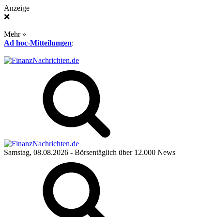
Anzeige
❌
Mehr »
Ad hoc-Mitteilungen
:
Samstag, 08.08.2026
- Börsentäglich über 12.000 News