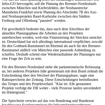
Infra-GO hervorgeht, soll die Planung des Brenner-Nordzulaufs
zwischen München und Kiefersfelden, der Neubaustrecke
Mannheim-Frankfurt sowie Planung des Abschnitts 7B des Aus-
und Neubauprojekts Basel-Karlsruhe zwischen den Städten
Freiburg und Offenburg "pausiert" werden.
Für gewöhnlich bedeutet das, dass nach dem Abschluss der
aktuellen Planungsphase die Arbeiten an den Projekten
unterbrochen werden, weil eine Finanzierung der Strecken unsicher
ist. Deutschland hat sich allerdings international verpflichtet, sowohl
für den Gotthard-Basistunnel im Rheintal als auch für den Brenner-
Basistunnel südlich von München eine passende Anbindung zu
schaffen. Deshalb scheint eine Wiederaufnahme der Planungen nur
eine Frage der Zeit zu sein.
Für den Brenner-Nordzulauf stehe die parlamentarische Befassung
an, bei anderen Projekten falle gemeinsam mit dem Bund zeitnah die
Entscheidung über den Wechsel der Planungsphase, sagte eine
Bahnsprecherin der Zeitung. Diese Entscheidungen beeinflussten
das Tempo und den Projektverlauf. "Klar ist: Alle genannten
Projekte verfolgt die DB weiter - viele Prozesse laufen unverändert
im Hintergrund."
Die Sprecherin verwies auf das von Bundestag und Bundesrat
beschlossene Sondervermögen für Infrastrukturinvestitionen.