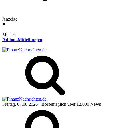
Anzeige
❌
Mehr »
Ad hoc-Mitteilungen
:
Freitag, 07.08.2026
- Börsentäglich über 12.000 News