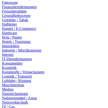
Fahrzeuge
Finanzdienstleistungen
Freizeitprodukte
Gesundheitswesen
Getränke / Tabak
Halbleiter
Handel / E-Commerce
Hardware
Holz / Papier
Hotels / Tourismus
Immobilien
Industrie / Mischkonzerne
Internet
IT-Dienstleistungen
Konsumgüter
Kosmetik
Kunststoffe / Verpackungen
Logistik / Transport
Luftfahrt / Rüstung
Maschinenbau
Medien
Nanotechnologie
Nahrungsmittel / Agrar
Netzwerktechnik
Öl / Gas