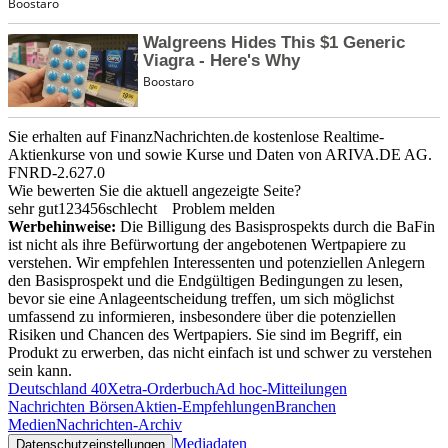
Sie erhalten auf FinanzNachrichten.de kostenlose Realtime-
Aktienkurse von
und
sowie Kurse und Daten von
ARIVA.DE AG
.
FNRD-2.627.0
Wie bewerten Sie die aktuell angezeigte Seite?
sehr gut
1
2
3
4
5
6
schlecht
Problem melden
Werbehinweise:
Die Billigung des Basisprospekts durch die BaFin
ist nicht als ihre Befürwortung der angebotenen Wertpapiere zu
verstehen. Wir empfehlen Interessenten und potenziellen Anlegern
den Basisprospekt und die Endgültigen Bedingungen zu lesen,
bevor sie eine Anlageentscheidung treffen, um sich möglichst
umfassend zu informieren, insbesondere über die potenziellen
Risiken und Chancen des Wertpapiers. Sie sind im Begriff, ein
Produkt zu erwerben, das nicht einfach ist und schwer zu verstehen
sein kann.
Deutschland 40
Xetra-Orderbuch
Ad hoc-Mitteilungen
Nachrichten Börsen
Aktien-Empfehlungen
Branchen
Medien
Nachrichten-Archiv
Mediadaten
Datenschutzeinstellungen