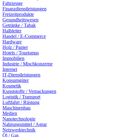
Fahrzeuge
Finanzdienstleistungen
Freizeitprodukte
Gesundheitswesen
Getränke / Tabak
Halbleiter
Handel / E-Commerce
Hardware
Holz / Papier
Hotels / Tourismus
Immobilien
Industrie / Mischkonzerne
Internet
IT-Dienstleistungen
Konsumgüter
Kosmetik
Kunststoffe / Verpackungen
Logistik / Transport
Luftfahrt / Rüstung
Maschinenbau
Medien
Nanotechnologie
Nahrungsmittel / Agrar
Netzwerktechnik
Öl / Gas