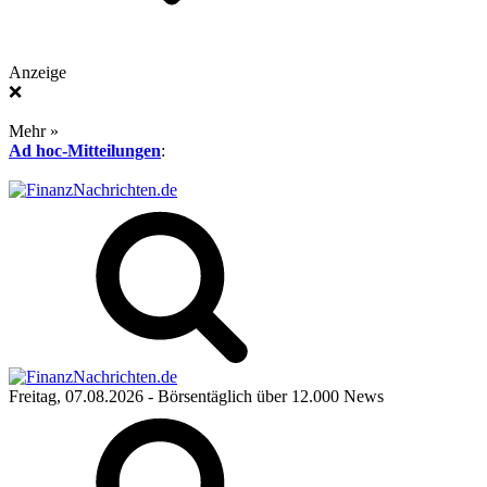
Anzeige
❌
Mehr »
Ad hoc-Mitteilungen
:
Freitag, 07.08.2026
- Börsentäglich über 12.000 News