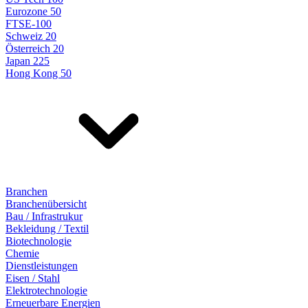
Eurozone 50
FTSE-100
Schweiz 20
Österreich 20
Japan 225
Hong Kong 50
Branchen
Branchenübersicht
Bau / Infrastrukur
Bekleidung / Textil
Biotechnologie
Chemie
Dienstleistungen
Eisen / Stahl
Elektrotechnologie
Erneuerbare Energien