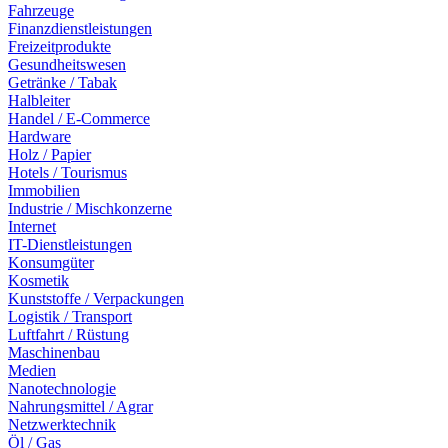
Fahrzeuge
Finanzdienstleistungen
Freizeitprodukte
Gesundheitswesen
Getränke / Tabak
Halbleiter
Handel / E-Commerce
Hardware
Holz / Papier
Hotels / Tourismus
Immobilien
Industrie / Mischkonzerne
Internet
IT-Dienstleistungen
Konsumgüter
Kosmetik
Kunststoffe / Verpackungen
Logistik / Transport
Luftfahrt / Rüstung
Maschinenbau
Medien
Nanotechnologie
Nahrungsmittel / Agrar
Netzwerktechnik
Öl / Gas