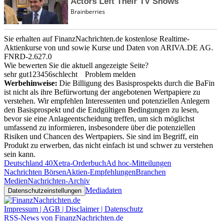
Sie erhalten auf FinanzNachrichten.de kostenlose Realtime-
Aktienkurse von
und
sowie Kurse und Daten von
ARIVA.DE AG
.
FNRD-2.627.0
Wie bewerten Sie die aktuell angezeigte Seite?
sehr gut
1
2
3
4
5
6
schlecht
Problem melden
Werbehinweise:
Die Billigung des Basisprospekts durch die BaFin
ist nicht als ihre Befürwortung der angebotenen Wertpapiere zu
verstehen. Wir empfehlen Interessenten und potenziellen Anlegern
den Basisprospekt und die Endgültigen Bedingungen zu lesen,
bevor sie eine Anlageentscheidung treffen, um sich möglichst
umfassend zu informieren, insbesondere über die potenziellen
Risiken und Chancen des Wertpapiers. Sie sind im Begriff, ein
Produkt zu erwerben, das nicht einfach ist und schwer zu verstehen
sein kann.
Deutschland 40
Xetra-Orderbuch
Ad hoc-Mitteilungen
Nachrichten Börsen
Aktien-Empfehlungen
Branchen
Medien
Nachrichten-Archiv
Mediadaten
Datenschutzeinstellungen
Impressum | AGB | Disclaimer | Datenschutz
RSS-News von FinanzNachrichten.de