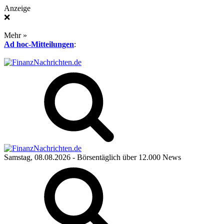
Anzeige
❌
Mehr »
Ad hoc-Mitteilungen
:
Samstag, 08.08.2026
- Börsentäglich über 12.000 News