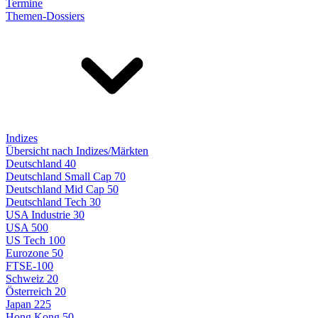
Termine
Themen-Dossiers
Indizes
Übersicht nach Indizes/Märkten
Deutschland 40
Deutschland Small Cap 70
Deutschland Mid Cap 50
Deutschland Tech 30
USA Industrie 30
USA 500
US Tech 100
Eurozone 50
FTSE-100
Schweiz 20
Österreich 20
Japan 225
Hong Kong 50