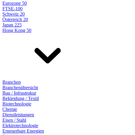
Eurozone 50
FTSE-100
Schweiz 20
Österreich 20
Japan 225
Hong Kong 50
Branchen
Branchenübersicht
Bau / Infrastrukur
Bekleidung / Textil
Biotechnologie
Chemie
Dienstleistungen
Eisen / Stahl
Elektrotechnologie
Erneuerbare Energien