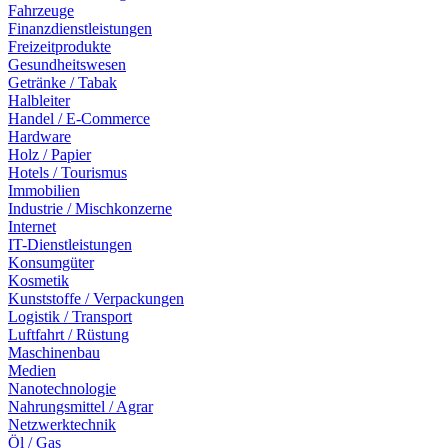
Fahrzeuge
Finanzdienstleistungen
Freizeitprodukte
Gesundheitswesen
Getränke / Tabak
Halbleiter
Handel / E-Commerce
Hardware
Holz / Papier
Hotels / Tourismus
Immobilien
Industrie / Mischkonzerne
Internet
IT-Dienstleistungen
Konsumgüter
Kosmetik
Kunststoffe / Verpackungen
Logistik / Transport
Luftfahrt / Rüstung
Maschinenbau
Medien
Nanotechnologie
Nahrungsmittel / Agrar
Netzwerktechnik
Öl / Gas