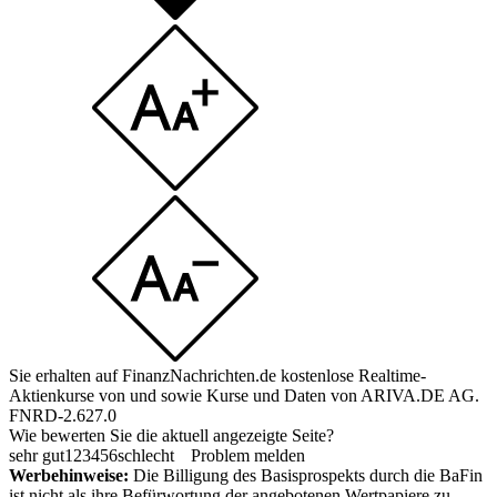
Sie erhalten auf FinanzNachrichten.de kostenlose Realtime-
Aktienkurse von
und
sowie Kurse und Daten von
ARIVA.DE AG
.
FNRD-2.627.0
Wie bewerten Sie die aktuell angezeigte Seite?
sehr gut
1
2
3
4
5
6
schlecht
Problem melden
Werbehinweise:
Die Billigung des Basisprospekts durch die BaFin
ist nicht als ihre Befürwortung der angebotenen Wertpapiere zu