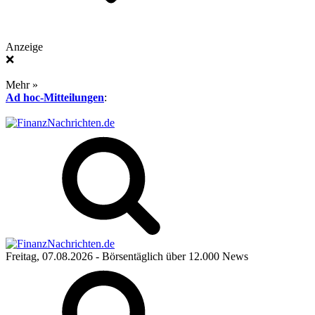
Anzeige
❌
Mehr »
Ad hoc-Mitteilungen
:
Freitag, 07.08.2026
- Börsentäglich über 12.000 News