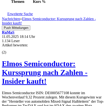
Themen
Kurs
%
Erweiterte Suche
Nachrichten
»
Elmos Semiconductor: Kurssprung nach Zahlen -
Insider kauft!
Push Mitteilungen
RuMaS
11.05.2025 18:14 Uhr
1.134 Leser
Artikel bewerten:
(
2
)
Elmos Semiconductor:
Kurssprung nach Zahlen -
Insider kauft!
Elmos Semiconductor ISIN: DE0005677108 konnte im
Wochenverlauf 9,32 Prozent zulegen. Mit diesem Kursgewinn war
der "Hersteller von automobilen Mixed-Signal Halbleitern" der Top-
Performer im TecDAX und hat im SDAX den zweiten Platz