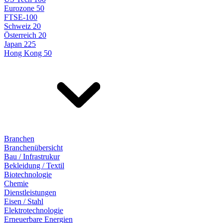
Eurozone 50
FTSE-100
Schweiz 20
Österreich 20
Japan 225
Hong Kong 50
Branchen
Branchenübersicht
Bau / Infrastrukur
Bekleidung / Textil
Biotechnologie
Chemie
Dienstleistungen
Eisen / Stahl
Elektrotechnologie
Erneuerbare Energien