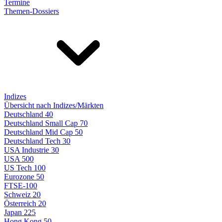
Termine
Themen-Dossiers
Indizes
Übersicht nach Indizes/Märkten
Deutschland 40
Deutschland Small Cap 70
Deutschland Mid Cap 50
Deutschland Tech 30
USA Industrie 30
USA 500
US Tech 100
Eurozone 50
FTSE-100
Schweiz 20
Österreich 20
Japan 225
Hong Kong 50