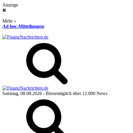
Anzeige
❌
Mehr »
Ad hoc-Mitteilungen
:
Samstag, 08.08.2026
- Börsentäglich über 12.000 News