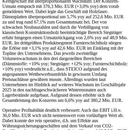
Kerngeschäft mit überproportionalem Wachstum: Der Konzern-
Umsatz entsprach mit 376,3 Mio. EUR (+3,0% yoy) dem vorab
gemeldeten Wert. Dabei legte das Geschäft mit Holzfaser-
Dämmplatten überproportional um 5,7% yoy auf 252,6 Mio. EUR
zu und trug rund 67,1% zum Gesamtumsatz bei. Der von
schwachen Neubauzahlen und durch die Verbilligung von
klassischem Konstruktionsholz beeinträchtigte Bereich Stegträger
erfuhr hingegen einen Umsatzrückgang von 2,6% yoy auf 48,9 Mio.
EUR. Im drittgrößten Produktsegment Furnierschichtholz stiegen
die Erlöse mit +3,1% yoy auf 42,6 Mio. EUR im Einklang mit der
Topline des Unternehmens. Das jeweils zweistellige
Volumenwachstum in den drei dargestellten Bereichen
(Dämmstoffe: +10% yoy; Stegträger: +12% yoy; Furnierschichtholz:
+10% yoy) verdeutlicht u.E., dass STEICO aufgrund des
angespannten Wettbewerbsumfelds in gewissem Umfang
Preisnachlässe gewähren musste. Allerdings wurden laut
Unternehmen im Hinblick auf weiteres Wachstum im Geschäftsjahr
2025 in den nachfrageschwächeren Wintermonaten auch
Lagerbestände aufgebaut. Aufgrund dessen erhöhte sich die
Gesamtleistung des Konzerns um 6,6% yoy auf 380,2 Mio. EUR.
Operative Profitabilität deutlich verbessert: Auch das EBIT i.H.v.
36,0 Mio. EUR wich nicht nennenswert vom vorläufigen Wert ab.
Dabei konnte der rein operative, d.h. um Effekte aus
Währungssicherungsgeschäften und dem Verkauf von CO2-