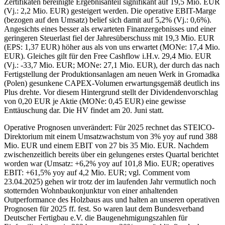
Zertifikaten bereinigte Ergebnisanteil signifikant auf 19,5 Mio. EUR
(Vj.: 2,2 Mio. EUR) gesteigert werden. Die operative EBIT-Marge
(bezogen auf den Umsatz) belief sich damit auf 5,2% (Vj.: 0,6%).
Angesichts eines besser als erwarteten Finanzergebnisses und einer
geringeren Steuerlast fiel der Jahresüberschuss mit 19,3 Mio. EUR
(EPS: 1,37 EUR) höher aus als von uns erwartet (MONe: 17,4 Mio.
EUR). Gleiches gilt für den Free Cashflow i.H.v. 29,4 Mio. EUR
(Vj.: -33,7 Mio. EUR; MONe: 27,1 Mio. EUR), der durch das nach
Fertigstellung der Produktionsanlagen am neuen Werk in Gromadka
(Polen) gesunkene CAPEX-Volumen erwartungsgemäß deutlich ins
Plus drehte. Vor diesem Hintergrund stellt der Dividendenvorschlag
von 0,20 EUR je Aktie (MONe: 0,45 EUR) eine gewisse
Enttäuschung dar. Die HV findet am 20. Juni statt.
Operative Prognosen unverändert: Für 2025 rechnet das STEICO-
Direktorium mit einem Umsatzwachstum von 3% yoy auf rund 388
Mio. EUR und einem EBIT von 27 bis 35 Mio. EUR. Nachdem
zwischenzeitlich bereits über ein gelungenes erstes Quartal berichtet
worden war (Umsatz: +6,2% yoy auf 101,8 Mio. EUR; operatives
EBIT: +61,5% yoy auf 4,2 Mio. EUR; vgl. Comment vom
23.04.2025) gehen wir trotz der im laufenden Jahr vermutlich noch
stotternden Wohnbaukonjunktur von einer anhaltenden
Outperformance des Holzbaus aus und halten an unseren operativen
Prognosen für 2025 ff. fest. So waren laut dem Bundesverband
Deutscher Fertigbau e.V. die Baugenehmigungszahlen für