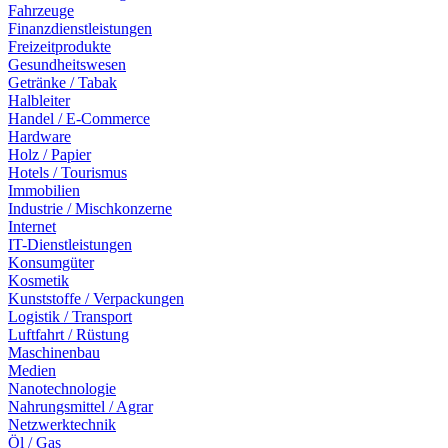
Fahrzeuge
Finanzdienstleistungen
Freizeitprodukte
Gesundheitswesen
Getränke / Tabak
Halbleiter
Handel / E-Commerce
Hardware
Holz / Papier
Hotels / Tourismus
Immobilien
Industrie / Mischkonzerne
Internet
IT-Dienstleistungen
Konsumgüter
Kosmetik
Kunststoffe / Verpackungen
Logistik / Transport
Luftfahrt / Rüstung
Maschinenbau
Medien
Nanotechnologie
Nahrungsmittel / Agrar
Netzwerktechnik
Öl / Gas