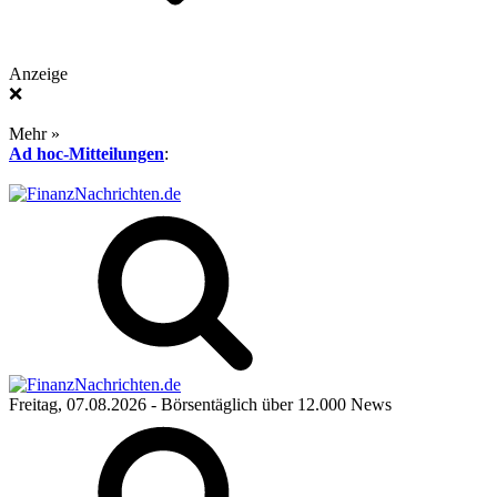
Anzeige
❌
Mehr »
Ad hoc-Mitteilungen
:
Freitag, 07.08.2026
- Börsentäglich über 12.000 News