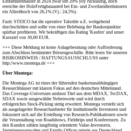
Einfamilienhäuser in 2024 zwar um 20% yoy rückläufig, doch
erreichte der HolzFertigbauanteil bei Ein- und Zweifamilienhäusern
ein Allzeithoch von 26,1% (Vj.: 24,5%).
Fazit: STEICO hat die operative Talsohle u.E. weitgehend
durchschritten und sollte von einer Belebung der Baukonjunktur
spürbar profitieren. Wir bekräftigen das Rating 'Kaufen' und unser
Kursziel von 30,00 EUR.
+++ Diese Meldung ist keine Anlageberatung oder Aufforderung
zum Abschluss bestimmter Börsengeschäfte. Bitte lesen Sie unseren
RISIKOHINWEIS / HAFTUNGSAUSSCHLUSS unter
http://www.montega.de +++
Über Montega:
Die Montega AG ist eines der führenden bankenunabhängigen
Researchhäuser mit klarem Fokus auf den deutschen Mittelstand.
Das Coverage-Universum umfasst Titel aus dem MDAX, TecDAX,
SDAX sowie ausgewählte Nebenwerte und wird durch
erfolgreiches Stock-Picking stetig erweitert. Montega versteht sich
als ausgelagerter Researchanbieter für institutionelle Investoren und
fokussiert sich auf die Erstellung von Research-Publikationen sowie
die Veranstaltung von Roadshows, Fieldtrips und Konferenzen. Zu
den Kunden zählen langfristig orientierte Value-Investoren,
Vermögensverwalter und Family Offices primär aus Deutschland,