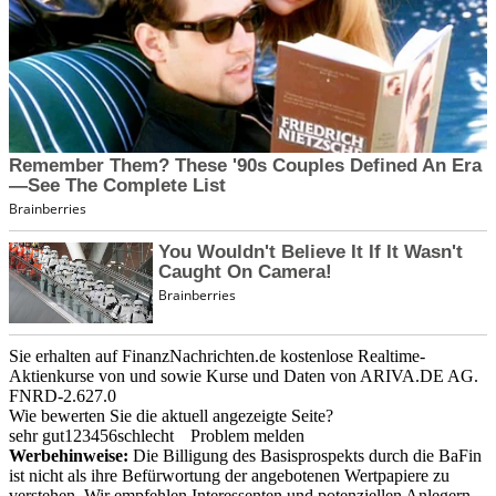
Sie erhalten auf FinanzNachrichten.de kostenlose Realtime-
Aktienkurse von
und
sowie Kurse und Daten von
ARIVA.DE AG
.
FNRD-2.627.0
Wie bewerten Sie die aktuell angezeigte Seite?
sehr gut
1
2
3
4
5
6
schlecht
Problem melden
Werbehinweise:
Die Billigung des Basisprospekts durch die BaFin
ist nicht als ihre Befürwortung der angebotenen Wertpapiere zu
verstehen. Wir empfehlen Interessenten und potenziellen Anlegern