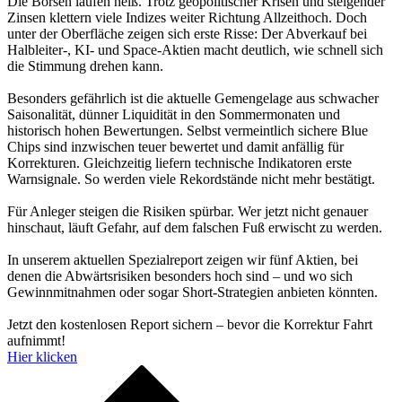
Die Börsen laufen heiß. Trotz geopolitischer Krisen und steigender
Zinsen klettern viele Indizes weiter Richtung Allzeithoch. Doch
unter der Oberfläche zeigen sich erste Risse: Der Abverkauf bei
Halbleiter-, KI- und Space-Aktien macht deutlich, wie schnell sich
die Stimmung drehen kann.
Besonders gefährlich ist die aktuelle Gemengelage aus schwacher
Saisonalität, dünner Liquidität in den Sommermonaten und
historisch hohen Bewertungen. Selbst vermeintlich sichere Blue
Chips sind inzwischen teuer bewertet und damit anfällig für
Korrekturen. Gleichzeitig liefern technische Indikatoren erste
Warnsignale. So werden viele Rekordstände nicht mehr bestätigt.
Für Anleger steigen die Risiken spürbar. Wer jetzt nicht genauer
hinschaut, läuft Gefahr, auf dem falschen Fuß erwischt zu werden.
In unserem aktuellen Spezialreport zeigen wir fünf Aktien, bei
denen die Abwärtsrisiken besonders hoch sind – und wo sich
Gewinnmitnahmen oder sogar Short-Strategien anbieten könnten.
Jetzt den kostenlosen Report sichern – bevor die Korrektur Fahrt
aufnimmt!
Hier klicken