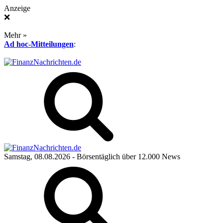
Anzeige
❌
Mehr »
Ad hoc-Mitteilungen
:
Samstag, 08.08.2026
- Börsentäglich über 12.000 News