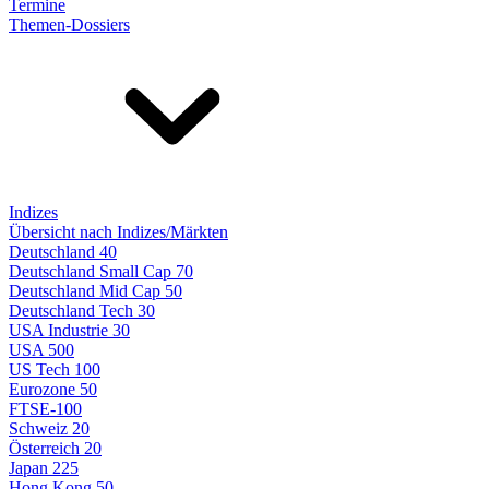
Termine
Themen-Dossiers
Indizes
Übersicht nach Indizes/Märkten
Deutschland 40
Deutschland Small Cap 70
Deutschland Mid Cap 50
Deutschland Tech 30
USA Industrie 30
USA 500
US Tech 100
Eurozone 50
FTSE-100
Schweiz 20
Österreich 20
Japan 225
Hong Kong 50