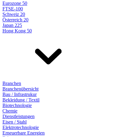
Eurozone 50
FTSE-100
Schweiz 20
Österreich 20
Japan 225
Hong Kong 50
Branchen
Branchenübersicht
Bau / Infrastrukur
Bekleidung / Textil
Biotechnologie
Chemie
Dienstleistungen
Eisen / Stahl
Elektrotechnologie
Erneuerbare Energien