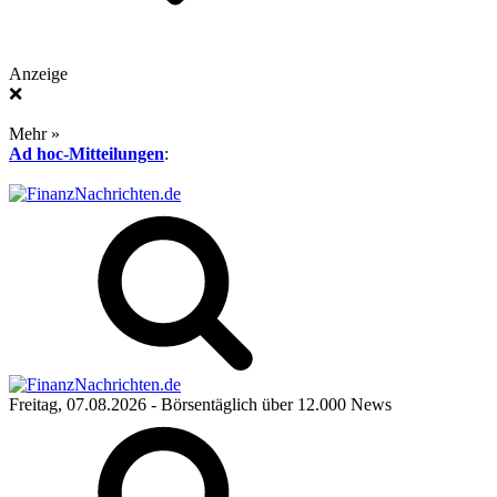
Anzeige
❌
Mehr »
Ad hoc-Mitteilungen
:
Freitag, 07.08.2026
- Börsentäglich über 12.000 News