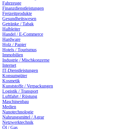
Fahrzeuge
Finanzdienstleistungen
Freizeitprodukte
Gesundheitswesen
Getränke / Tabak
Halbleiter
Handel / E-Commerce
Hardware
Holz / Papier
Hotels / Tourismus
Immobilien
Industrie / Mischkonzerne
Internet
IT-Dienstleistungen
Konsumgüter
Kosmetik
Kunststoffe / Verpackungen
Logistik / Transport
Luftfahrt / Rüstung
Maschinenbau
Medien
Nanotechnologie
Nahrungsmittel / Agrar
Netzwerktechnik
Öl / Gas