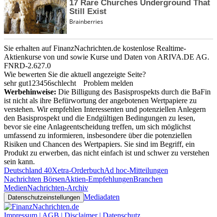
Sie erhalten auf FinanzNachrichten.de kostenlose Realtime-
Aktienkurse von
und
sowie Kurse und Daten von
ARIVA.DE AG
.
FNRD-2.627.0
Wie bewerten Sie die aktuell angezeigte Seite?
sehr gut
1
2
3
4
5
6
schlecht
Problem melden
Werbehinweise:
Die Billigung des Basisprospekts durch die BaFin
ist nicht als ihre Befürwortung der angebotenen Wertpapiere zu
verstehen. Wir empfehlen Interessenten und potenziellen Anlegern
den Basisprospekt und die Endgültigen Bedingungen zu lesen,
bevor sie eine Anlageentscheidung treffen, um sich möglichst
umfassend zu informieren, insbesondere über die potenziellen
Risiken und Chancen des Wertpapiers. Sie sind im Begriff, ein
Produkt zu erwerben, das nicht einfach ist und schwer zu verstehen
sein kann.
Deutschland 40
Xetra-Orderbuch
Ad hoc-Mitteilungen
Nachrichten Börsen
Aktien-Empfehlungen
Branchen
Medien
Nachrichten-Archiv
Mediadaten
Datenschutzeinstellungen
Impressum | AGB | Disclaimer | Datenschutz