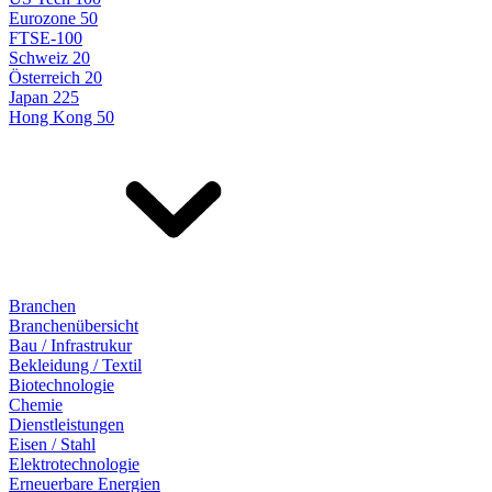
Eurozone 50
FTSE-100
Schweiz 20
Österreich 20
Japan 225
Hong Kong 50
Branchen
Branchenübersicht
Bau / Infrastrukur
Bekleidung / Textil
Biotechnologie
Chemie
Dienstleistungen
Eisen / Stahl
Elektrotechnologie
Erneuerbare Energien