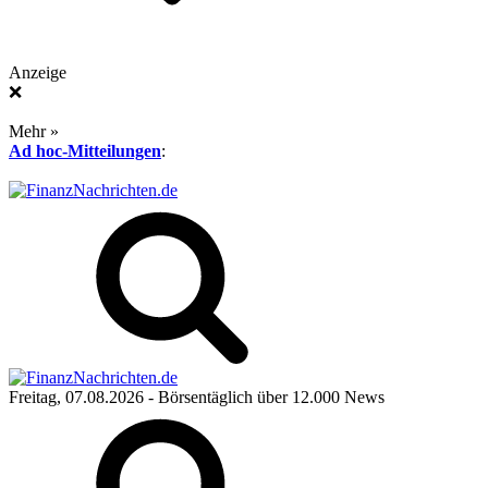
Anzeige
❌
Mehr »
Ad hoc-Mitteilungen
:
Freitag, 07.08.2026
- Börsentäglich über 12.000 News