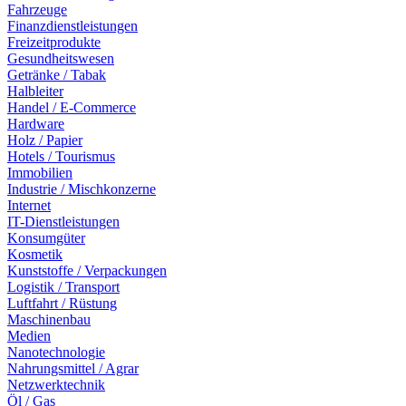
Fahrzeuge
Finanzdienstleistungen
Freizeitprodukte
Gesundheitswesen
Getränke / Tabak
Halbleiter
Handel / E-Commerce
Hardware
Holz / Papier
Hotels / Tourismus
Immobilien
Industrie / Mischkonzerne
Internet
IT-Dienstleistungen
Konsumgüter
Kosmetik
Kunststoffe / Verpackungen
Logistik / Transport
Luftfahrt / Rüstung
Maschinenbau
Medien
Nanotechnologie
Nahrungsmittel / Agrar
Netzwerktechnik
Öl / Gas