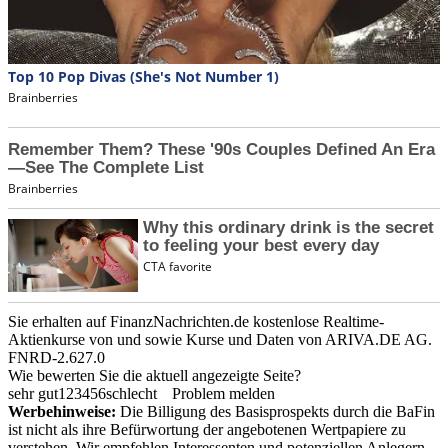
Sie erhalten auf FinanzNachrichten.de kostenlose Realtime-
Aktienkurse von
und
sowie Kurse und Daten von
ARIVA.DE AG
.
FNRD-2.627.0
Wie bewerten Sie die aktuell angezeigte Seite?
sehr gut
1
2
3
4
5
6
schlecht
Problem melden
Werbehinweise:
Die Billigung des Basisprospekts durch die BaFin
ist nicht als ihre Befürwortung der angebotenen Wertpapiere zu
verstehen. Wir empfehlen Interessenten und potenziellen Anlegern