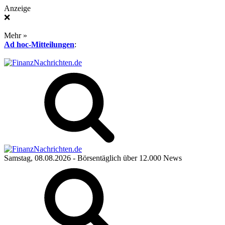
Anzeige
❌
Mehr »
Ad hoc-Mitteilungen
:
Samstag, 08.08.2026
- Börsentäglich über 12.000 News