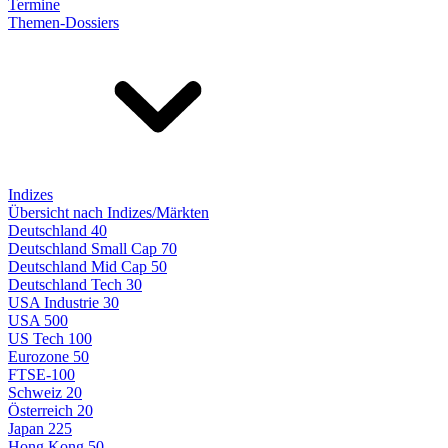
Termine
Themen-Dossiers
Indizes
Übersicht nach Indizes/Märkten
Deutschland 40
Deutschland Small Cap 70
Deutschland Mid Cap 50
Deutschland Tech 30
USA Industrie 30
USA 500
US Tech 100
Eurozone 50
FTSE-100
Schweiz 20
Österreich 20
Japan 225
Hong Kong 50