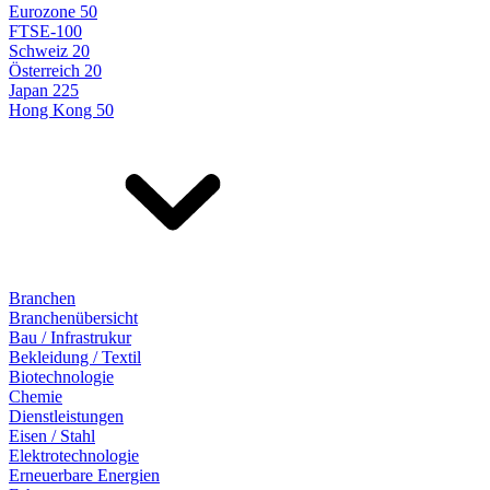
Eurozone 50
FTSE-100
Schweiz 20
Österreich 20
Japan 225
Hong Kong 50
Branchen
Branchenübersicht
Bau / Infrastrukur
Bekleidung / Textil
Biotechnologie
Chemie
Dienstleistungen
Eisen / Stahl
Elektrotechnologie
Erneuerbare Energien