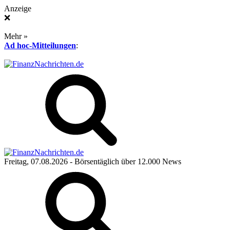
Anzeige
❌
Mehr »
Ad hoc-Mitteilungen
:
Freitag, 07.08.2026
- Börsentäglich über 12.000 News