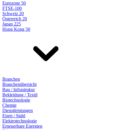
Eurozone 50
FTSE-100
Schweiz 20
Österreich 20
Japan 225
Hong Kong 50
Branchen
Branchenübersicht
Bau / Infrastrukur
Bekleidung / Textil
Biotechnologie
Chemie
Dienstleistungen
Eisen / Stahl
Elektrotechnologie
Erneuerbare Energien