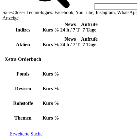
SalesCloser Technologies: Facebook, YouTube, Instagram, WhatsAp
Anzeige
News
Aufrufe
Indizes
Kurs
%
24 h / 7 T
7 Tage
News
Aufrufe
Aktien
Kurs
%
24 h / 7 T
7 Tage
Xetra-Orderbuch
Fonds
Kurs
%
Devisen
Kurs
%
Rohstoffe
Kurs
%
Themen
Kurs
%
Erweiterte Suche