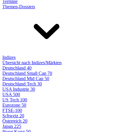
Termine
Themen-Dossiers
Indizes
Übersicht nach Indizes/Märkten
Deutschland 40
Deutschland Small Cap 70
Deutschland Mid Cap 50
Deutschland Tech 30
USA Industrie 30
USA 500
US Tech 100
Eurozone 50
FTSE-100
Schweiz 20
Österreich 20
Japan 225
Hong Kong 50