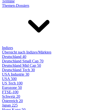
Termine
Themen-Dossiers
Indizes
Übersicht nach Indizes/Märkten
Deutschland 40
Deutschland Small Cap 70
Deutschland Mid Cap 50
Deutschland Tech 30
USA Industrie 30
USA 500
US Tech 100
Eurozone 50
FTSE-100
Schweiz 20
Österreich 20
Japan 225
Hong Kong 50