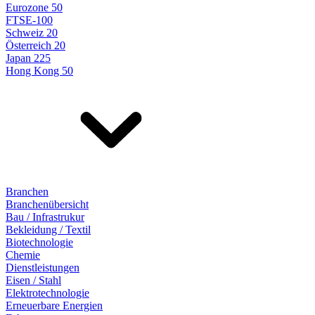
Eurozone 50
FTSE-100
Schweiz 20
Österreich 20
Japan 225
Hong Kong 50
Branchen
Branchenübersicht
Bau / Infrastrukur
Bekleidung / Textil
Biotechnologie
Chemie
Dienstleistungen
Eisen / Stahl
Elektrotechnologie
Erneuerbare Energien