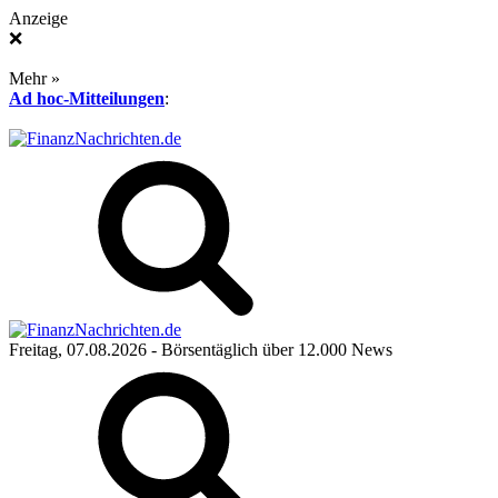
Anzeige
❌
Mehr »
Ad hoc-Mitteilungen
:
Freitag, 07.08.2026
- Börsentäglich über 12.000 News