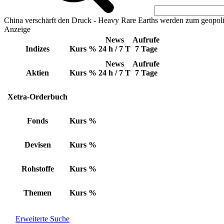
China verschärft den Druck - Heavy Rare Earths werden zum geopoli
Anzeige
News
Aufrufe
Indizes
Kurs
%
24 h / 7 T
7 Tage
News
Aufrufe
Aktien
Kurs
%
24 h / 7 T
7 Tage
Xetra-Orderbuch
Fonds
Kurs
%
Devisen
Kurs
%
Rohstoffe
Kurs
%
Themen
Kurs
%
Erweiterte Suche