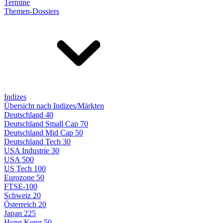
Termine
Themen-Dossiers
Indizes
Übersicht nach Indizes/Märkten
Deutschland 40
Deutschland Small Cap 70
Deutschland Mid Cap 50
Deutschland Tech 30
USA Industrie 30
USA 500
US Tech 100
Eurozone 50
FTSE-100
Schweiz 20
Österreich 20
Japan 225
Hong Kong 50