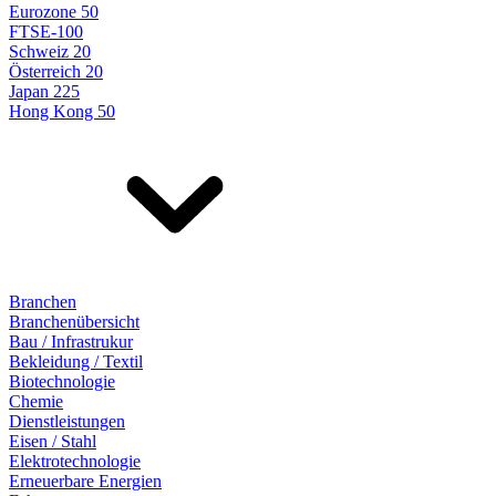
Eurozone 50
FTSE-100
Schweiz 20
Österreich 20
Japan 225
Hong Kong 50
Branchen
Branchenübersicht
Bau / Infrastrukur
Bekleidung / Textil
Biotechnologie
Chemie
Dienstleistungen
Eisen / Stahl
Elektrotechnologie
Erneuerbare Energien