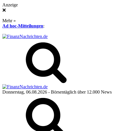
Anzeige
❌
Mehr »
Ad hoc-Mitteilungen
:
Donnerstag, 06.08.2026
- Börsentäglich über 12.000 News