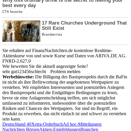
Sie erhalten auf FinanzNachrichten.de kostenlose Realtime-
Aktienkurse von
und
sowie Kurse und Daten von
ARIVA.DE AG
.
FNRD-2.627.0
Wie bewerten Sie die aktuell angezeigte Seite?
sehr gut
1
2
3
4
5
6
schlecht
Problem melden
Werbehinweise:
Die Billigung des Basisprospekts durch die BaFin
ist nicht als ihre Befürwortung der angebotenen Wertpapiere zu
verstehen. Wir empfehlen Interessenten und potenziellen Anlegern
den Basisprospekt und die Endgültigen Bedingungen zu lesen,
bevor sie eine Anlageentscheidung treffen, um sich möglichst
umfassend zu informieren, insbesondere über die potenziellen
Risiken und Chancen des Wertpapiers. Sie sind im Begriff, ein
Produkt zu erwerben, das nicht einfach ist und schwer zu verstehen
sein kann.
Deutschland 40
Xetra-Orderbuch
Ad hoc-Mitteilungen
Nachrichten Börsen
Aktien-Empfehlungen
Branchen