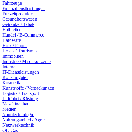
Fahrzeuge
Finanzdienstleistungen
Freizeitprodukte
Gesundheitswesen
Getränke / Tabak
Halbleiter
Handel / E-Commerce
Hardware
Holz / Papier
Hotels / Tourismus
Immobilien
Industrie / Mischkonzerne
Internet
IT-Dienstleistungen
Konsumgüter
Kosmetik
Kunststoffe / Verpackungen
Logistik / Transport
Luftfahrt / Rüstung
Maschinenbau
Medien
Nanotechnologie
Nahrungsmittel / Agrar
Netzwerktechnik
Öl / Gas