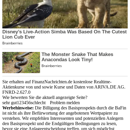
Sie erhalten auf FinanzNachrichten.de kostenlose Realtime-
Aktienkurse von
und
sowie Kurse und Daten von
ARIVA.DE AG
.
FNRD-2.627.0
Wie bewerten Sie die aktuell angezeigte Seite?
sehr gut
1
2
3
4
5
6
schlecht
Problem melden
Werbehinweise:
Die Billigung des Basisprospekts durch die BaFin
ist nicht als ihre Befürwortung der angebotenen Wertpapiere zu
verstehen. Wir empfehlen Interessenten und potenziellen Anlegern
den Basisprospekt und die Endgültigen Bedingungen zu lesen,
bevor sie eine Anlageentscheidung treffen, um sich möglichst