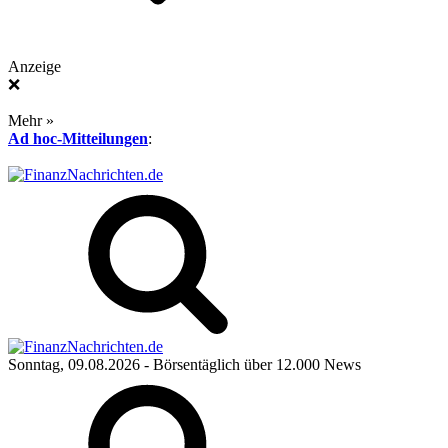
Anzeige
❌
Mehr »
Ad hoc-Mitteilungen
:
Sonntag, 09.08.2026
- Börsentäglich über 12.000 News