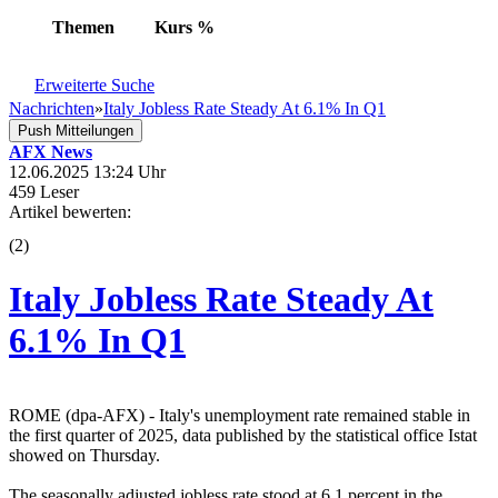
Themen
Kurs
%
Erweiterte Suche
Nachrichten
»
Italy Jobless Rate Steady At 6.1% In Q1
Push Mitteilungen
AFX News
12.06.2025 13:24 Uhr
459 Leser
Artikel bewerten:
(
2
)
Italy Jobless Rate Steady At
6.1% In Q1
ROME (dpa-AFX) - Italy's unemployment rate remained stable in
the first quarter of 2025, data published by the statistical office Istat
showed on Thursday.
The seasonally adjusted jobless rate stood at 6.1 percent in the