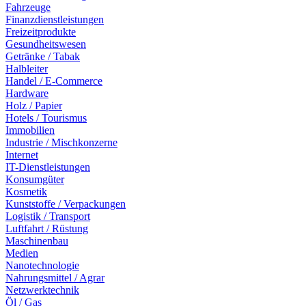
Fahrzeuge
Finanzdienstleistungen
Freizeitprodukte
Gesundheitswesen
Getränke / Tabak
Halbleiter
Handel / E-Commerce
Hardware
Holz / Papier
Hotels / Tourismus
Immobilien
Industrie / Mischkonzerne
Internet
IT-Dienstleistungen
Konsumgüter
Kosmetik
Kunststoffe / Verpackungen
Logistik / Transport
Luftfahrt / Rüstung
Maschinenbau
Medien
Nanotechnologie
Nahrungsmittel / Agrar
Netzwerktechnik
Öl / Gas