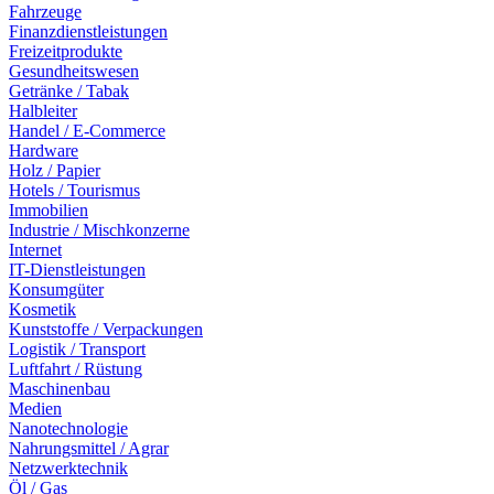
Fahrzeuge
Finanzdienstleistungen
Freizeitprodukte
Gesundheitswesen
Getränke / Tabak
Halbleiter
Handel / E-Commerce
Hardware
Holz / Papier
Hotels / Tourismus
Immobilien
Industrie / Mischkonzerne
Internet
IT-Dienstleistungen
Konsumgüter
Kosmetik
Kunststoffe / Verpackungen
Logistik / Transport
Luftfahrt / Rüstung
Maschinenbau
Medien
Nanotechnologie
Nahrungsmittel / Agrar
Netzwerktechnik
Öl / Gas