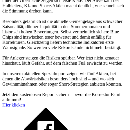
unter der Oberfläche zeigen sich erste Risse: Der Abverkauf bei
Halbleiter-, KI- und Space-Aktien macht deutlich, wie schnell sich
die Stimmung drehen kann.
Besonders gefährlich ist die aktuelle Gemengelage aus schwacher
Saisonalität, dünner Liquidität in den Sommermonaten und
historisch hohen Bewertungen. Selbst vermeintlich sichere Blue
Chips sind inzwischen teuer bewertet und damit anfällig für
Korrekturen. Gleichzeitig liefern technische Indikatoren erste
Warnsignale. So werden viele Rekordstände nicht mehr bestätigt.
Für Anleger steigen die Risiken spürbar. Wer jetzt nicht genauer
hinschaut, läuft Gefahr, auf dem falschen Fuß erwischt zu werden.
In unserem aktuellen Spezialreport zeigen wir fünf Aktien, bei
denen die Abwärtsrisiken besonders hoch sind – und wo sich
Gewinnmitnahmen oder sogar Short-Strategien anbieten könnten.
Jetzt den kostenlosen Report sichern – bevor die Korrektur Fahrt
aufnimmt!
Hier klicken