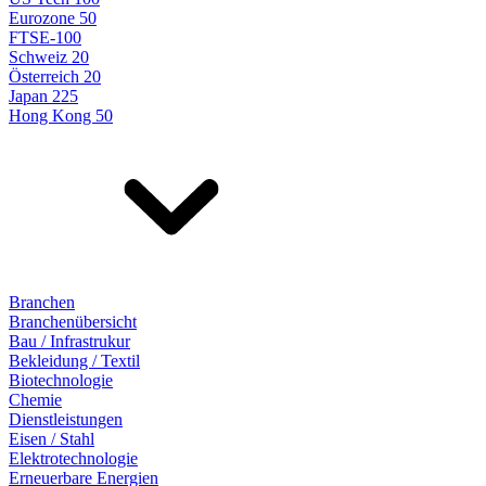
Eurozone 50
FTSE-100
Schweiz 20
Österreich 20
Japan 225
Hong Kong 50
Branchen
Branchenübersicht
Bau / Infrastrukur
Bekleidung / Textil
Biotechnologie
Chemie
Dienstleistungen
Eisen / Stahl
Elektrotechnologie
Erneuerbare Energien