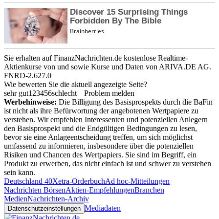
Sie erhalten auf FinanzNachrichten.de kostenlose Realtime-
Aktienkurse von
und
sowie Kurse und Daten von
ARIVA.DE AG
.
FNRD-2.627.0
Wie bewerten Sie die aktuell angezeigte Seite?
sehr gut
1
2
3
4
5
6
schlecht
Problem melden
Werbehinweise:
Die Billigung des Basisprospekts durch die BaFin
ist nicht als ihre Befürwortung der angebotenen Wertpapiere zu
verstehen. Wir empfehlen Interessenten und potenziellen Anlegern
den Basisprospekt und die Endgültigen Bedingungen zu lesen,
bevor sie eine Anlageentscheidung treffen, um sich möglichst
umfassend zu informieren, insbesondere über die potenziellen
Risiken und Chancen des Wertpapiers. Sie sind im Begriff, ein
Produkt zu erwerben, das nicht einfach ist und schwer zu verstehen
sein kann.
Deutschland 40
Xetra-Orderbuch
Ad hoc-Mitteilungen
Nachrichten Börsen
Aktien-Empfehlungen
Branchen
Medien
Nachrichten-Archiv
Mediadaten
Datenschutzeinstellungen