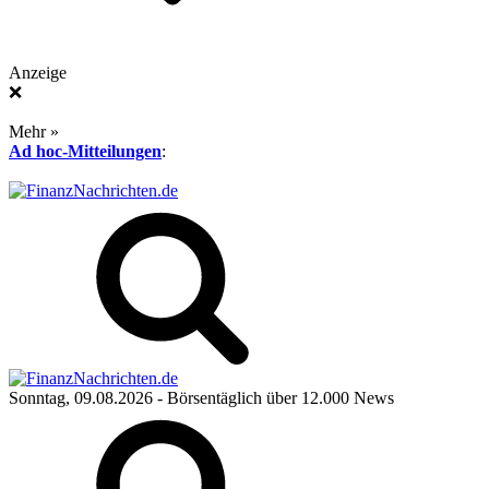
Anzeige
❌
Mehr »
Ad hoc-Mitteilungen
:
Sonntag, 09.08.2026
- Börsentäglich über 12.000 News