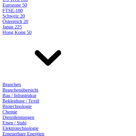
Eurozone 50
FTSE-100
Schweiz 20
Österreich 20
Japan 225
Hong Kong 50
Branchen
Branchenübersicht
Bau / Infrastrukur
Bekleidung / Textil
Biotechnologie
Chemie
Dienstleistungen
Eisen / Stahl
Elektrotechnologie
Erneuerbare Energien