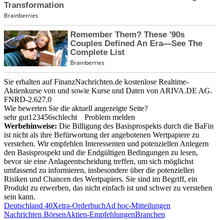
Sie erhalten auf FinanzNachrichten.de kostenlose Realtime-
Aktienkurse von
und
sowie Kurse und Daten von
ARIVA.DE AG
.
FNRD-2.627.0
Wie bewerten Sie die aktuell angezeigte Seite?
sehr gut
1
2
3
4
5
6
schlecht
Problem melden
Werbehinweise:
Die Billigung des Basisprospekts durch die BaFin
ist nicht als ihre Befürwortung der angebotenen Wertpapiere zu
verstehen. Wir empfehlen Interessenten und potenziellen Anlegern
den Basisprospekt und die Endgültigen Bedingungen zu lesen,
bevor sie eine Anlageentscheidung treffen, um sich möglichst
umfassend zu informieren, insbesondere über die potenziellen
Risiken und Chancen des Wertpapiers. Sie sind im Begriff, ein
Produkt zu erwerben, das nicht einfach ist und schwer zu verstehen
sein kann.
Deutschland 40
Xetra-Orderbuch
Ad hoc-Mitteilungen
Nachrichten Börsen
Aktien-Empfehlungen
Branchen