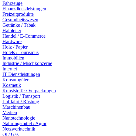
Fahrzeuge
Finanzdienstleistungen
Freizeitprodukte
Gesundheitswesen
Getränke / Tabak
Halbleiter
Handel / E-Commerce
Hardware
Holz / Papier
Hotels / Tourismus
Immobilien
Industrie / Mischkonzerne
Internet
IT-Dienstleistungen
Konsumgüter
Kosmetik
Kunststoffe / Verpackungen
Logistik / Transport
Luftfahrt / Rüstung
Maschinenbau
Medien
Nanotechnologie
Nahrungsmittel / Agrar
Netzwerktechnik
Öl / Gas