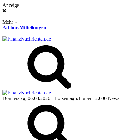
Anzeige
❌
Mehr »
Ad hoc-Mitteilungen
:
Donnerstag, 06.08.2026
- Börsentäglich über 12.000 News