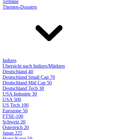
Termine
Themen-Dossiers
Indizes
Übersicht nach Indizes/Märkten
Deutschland 40
Deutschland Small Cap 70
Deutschland Mid Cap 50
Deutschland Tech 30
USA Industrie 30
USA 500
US Tech 100
Eurozone 50
FTSE-100
Schweiz 20
Österreich 20
Japan 225
Hong Kong 50