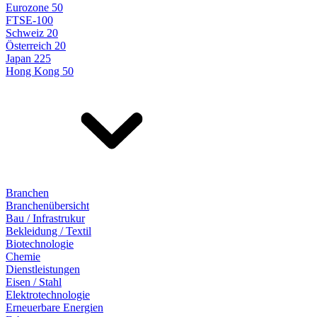
Eurozone 50
FTSE-100
Schweiz 20
Österreich 20
Japan 225
Hong Kong 50
Branchen
Branchenübersicht
Bau / Infrastrukur
Bekleidung / Textil
Biotechnologie
Chemie
Dienstleistungen
Eisen / Stahl
Elektrotechnologie
Erneuerbare Energien