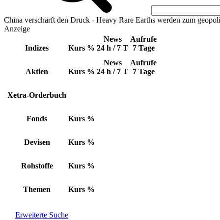
China verschärft den Druck - Heavy Rare Earths werden zum geopoli
Anzeige
News
Aufrufe
Indizes
Kurs
%
24 h / 7 T
7 Tage
News
Aufrufe
Aktien
Kurs
%
24 h / 7 T
7 Tage
Xetra-Orderbuch
Fonds
Kurs
%
Devisen
Kurs
%
Rohstoffe
Kurs
%
Themen
Kurs
%
Erweiterte Suche