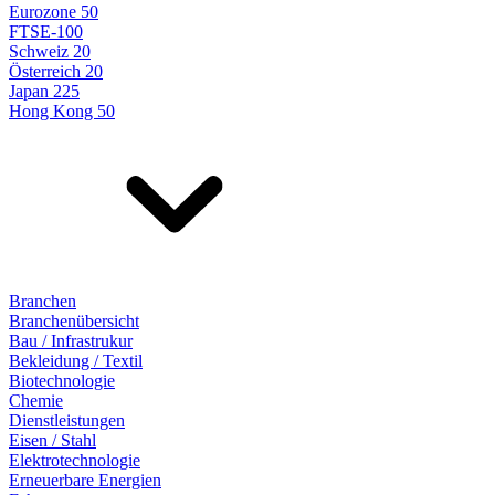
Eurozone 50
FTSE-100
Schweiz 20
Österreich 20
Japan 225
Hong Kong 50
Branchen
Branchenübersicht
Bau / Infrastrukur
Bekleidung / Textil
Biotechnologie
Chemie
Dienstleistungen
Eisen / Stahl
Elektrotechnologie
Erneuerbare Energien