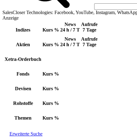
SalesCloser Technologies: Facebook, YouTube, Instagram, WhatsAp
Anzeige
News
Aufrufe
Indizes
Kurs
%
24 h / 7 T
7 Tage
News
Aufrufe
Aktien
Kurs
%
24 h / 7 T
7 Tage
Xetra-Orderbuch
Fonds
Kurs
%
Devisen
Kurs
%
Rohstoffe
Kurs
%
Themen
Kurs
%
Erweiterte Suche