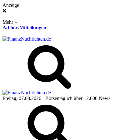
Anzeige
❌
Mehr »
Ad hoc-Mitteilungen
:
Freitag, 07.08.2026
- Börsentäglich über 12.000 News