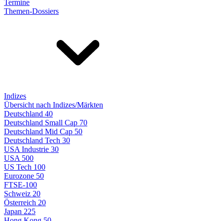
Termine
Themen-Dossiers
Indizes
Übersicht nach Indizes/Märkten
Deutschland 40
Deutschland Small Cap 70
Deutschland Mid Cap 50
Deutschland Tech 30
USA Industrie 30
USA 500
US Tech 100
Eurozone 50
FTSE-100
Schweiz 20
Österreich 20
Japan 225
Hong Kong 50