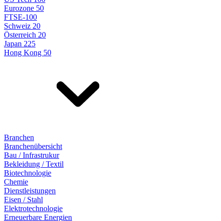
Eurozone 50
FTSE-100
Schweiz 20
Österreich 20
Japan 225
Hong Kong 50
Branchen
Branchenübersicht
Bau / Infrastrukur
Bekleidung / Textil
Biotechnologie
Chemie
Dienstleistungen
Eisen / Stahl
Elektrotechnologie
Erneuerbare Energien