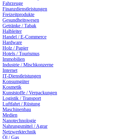
Fahrzeuge
Finanzdienstleistungen
Freizeitprodukte
Gesundheitswesen
Getränke / Tabak
Halbleiter
Handel / E-Commerce
Hardware
Holz / Papier
Hotels / Tourismus
Immobilien
Industrie / Mischkonzerne
Internet
IT-Dienstleistungen
Konsumgüter
Kosmetik
Kunststoffe / Verpackungen
Logistik / Transport
Luftfahrt / Rüstung
Maschinenbau
Medien
Nanotechnologie
Nahrungsmittel / Agrar
Netzwerktechnik
Öl / Gas