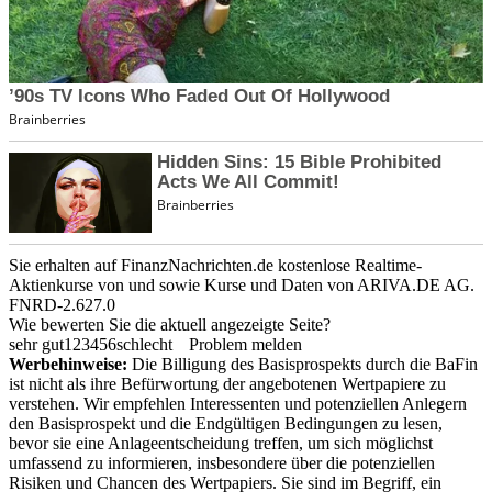
Sie erhalten auf FinanzNachrichten.de kostenlose Realtime-
Aktienkurse von
und
sowie Kurse und Daten von
ARIVA.DE AG
.
FNRD-2.627.0
Wie bewerten Sie die aktuell angezeigte Seite?
sehr gut
1
2
3
4
5
6
schlecht
Problem melden
Werbehinweise:
Die Billigung des Basisprospekts durch die BaFin
ist nicht als ihre Befürwortung der angebotenen Wertpapiere zu
verstehen. Wir empfehlen Interessenten und potenziellen Anlegern
den Basisprospekt und die Endgültigen Bedingungen zu lesen,
bevor sie eine Anlageentscheidung treffen, um sich möglichst
umfassend zu informieren, insbesondere über die potenziellen
Risiken und Chancen des Wertpapiers. Sie sind im Begriff, ein