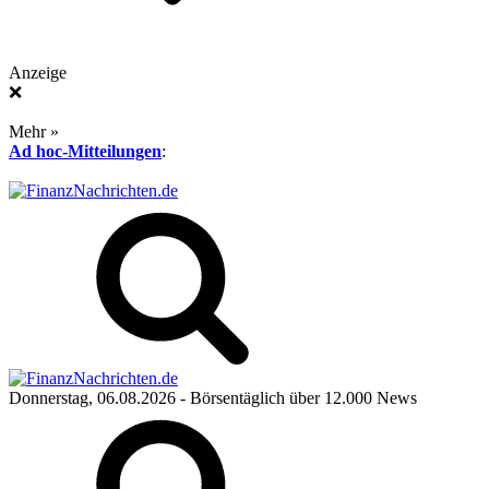
Anzeige
❌
Mehr »
Ad hoc-Mitteilungen
:
Donnerstag, 06.08.2026
- Börsentäglich über 12.000 News