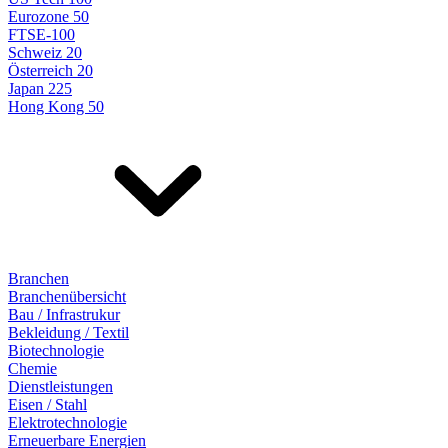
Eurozone 50
FTSE-100
Schweiz 20
Österreich 20
Japan 225
Hong Kong 50
Branchen
Branchenübersicht
Bau / Infrastrukur
Bekleidung / Textil
Biotechnologie
Chemie
Dienstleistungen
Eisen / Stahl
Elektrotechnologie
Erneuerbare Energien