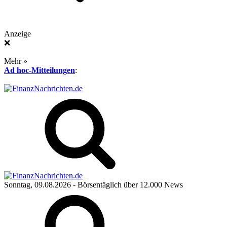
Anzeige
❌
Mehr »
Ad hoc-Mitteilungen
:
Sonntag, 09.08.2026
- Börsentäglich über 12.000 News