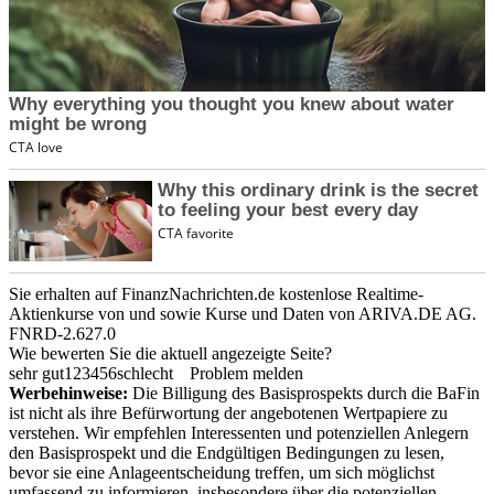
Sie erhalten auf FinanzNachrichten.de kostenlose Realtime-
Aktienkurse von
und
sowie Kurse und Daten von
ARIVA.DE AG
.
FNRD-2.627.0
Wie bewerten Sie die aktuell angezeigte Seite?
sehr gut
1
2
3
4
5
6
schlecht
Problem melden
Werbehinweise:
Die Billigung des Basisprospekts durch die BaFin
ist nicht als ihre Befürwortung der angebotenen Wertpapiere zu
verstehen. Wir empfehlen Interessenten und potenziellen Anlegern
den Basisprospekt und die Endgültigen Bedingungen zu lesen,
bevor sie eine Anlageentscheidung treffen, um sich möglichst
umfassend zu informieren, insbesondere über die potenziellen