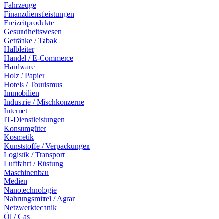
Fahrzeuge
Finanzdienstleistungen
Freizeitprodukte
Gesundheitswesen
Getränke / Tabak
Halbleiter
Handel / E-Commerce
Hardware
Holz / Papier
Hotels / Tourismus
Immobilien
Industrie / Mischkonzerne
Internet
IT-Dienstleistungen
Konsumgüter
Kosmetik
Kunststoffe / Verpackungen
Logistik / Transport
Luftfahrt / Rüstung
Maschinenbau
Medien
Nanotechnologie
Nahrungsmittel / Agrar
Netzwerktechnik
Öl / Gas