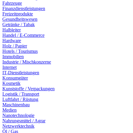
Fahrzeuge
Finanzdienstleistungen
Freizeitprodukte
Gesundheitswesen
Getränke / Tabak
Halbleiter
Handel / E-Commerce
Hardware
Holz / Papier
Hotels / Tourismus
Immobilien
Industrie / Mischkonzerne
Internet
IT-Dienstleistungen
Konsumgüter
Kosmetik
Kunststoffe / Verpackungen
Logistik / Transport
Luftfahrt / Rüstung
Maschinenbau
Medien
Nanotechnologie
Nahrungsmittel / Agrar
Netzwerktechnik
Öl / Gas