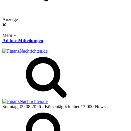
Anzeige
❌
Mehr »
Ad hoc-Mitteilungen
:
Sonntag, 09.08.2026
- Börsentäglich über 12.000 News