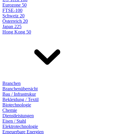
Eurozone 50
FTSE-100
Schweiz 20
Österreich 20
Japan 225
Hong Kong 50
Branchen
Branchenübersicht
Bau / Infrastrukur
Bekleidung / Textil
Biotechnologie
Chemie
Dienstleistungen
Eisen / Stahl
Elektrotechnologie
Erneuerbare Energien