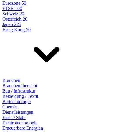
Eurozone 50
FTSE-100
Schweiz 20
Österreich 20
Japan 225
Hong Kong 50
Branchen
Branchenübersicht
Bau / Infrastrukur
Bekleidung / Textil
Biotechnologie
Chemie
Dienstleistungen
Eisen / Stahl
Elektrotechnologie
Erneuerbare Energien