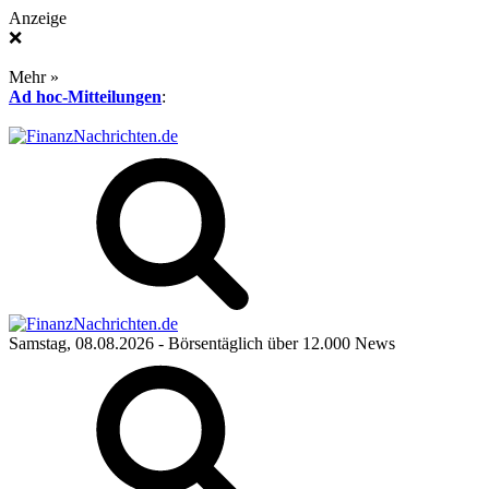
Anzeige
❌
Mehr »
Ad hoc-Mitteilungen
:
Samstag, 08.08.2026
- Börsentäglich über 12.000 News