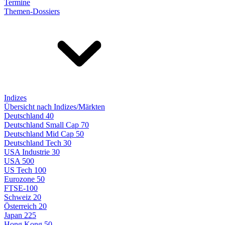
Termine
Themen-Dossiers
Indizes
Übersicht nach Indizes/Märkten
Deutschland 40
Deutschland Small Cap 70
Deutschland Mid Cap 50
Deutschland Tech 30
USA Industrie 30
USA 500
US Tech 100
Eurozone 50
FTSE-100
Schweiz 20
Österreich 20
Japan 225
Hong Kong 50