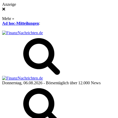
Anzeige
❌
Mehr »
Ad hoc-Mitteilungen
:
Donnerstag, 06.08.2026
- Börsentäglich über 12.000 News