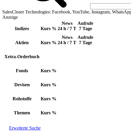
SalesCloser Technologies: Facebook, YouTube, Instagram, WhatsAp
Anzeige
News
Aufrufe
Indizes
Kurs
%
24 h / 7 T
7 Tage
News
Aufrufe
Aktien
Kurs
%
24 h / 7 T
7 Tage
Xetra-Orderbuch
Fonds
Kurs
%
Devisen
Kurs
%
Rohstoffe
Kurs
%
Themen
Kurs
%
Erweiterte Suche