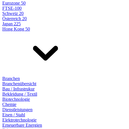
Eurozone 50
FTSE-100
Schweiz 20
Österreich 20
Japan 225
Hong Kong 50
Branchen
Branchenübersicht
Bau / Infrastrukur
Bekleidung / Textil
Biotechnologie
Chemie
Dienstleistungen
Eisen / Stahl
Elektrotechnologie
Erneuerbare Energien