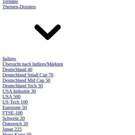
Termine
Themen-Dossiers
Indizes
Übersicht nach Indizes/Märkten
Deutschland 40
Deutschland Small Cap 70
Deutschland Mid Cap 50
Deutschland Tech 30
USA Industrie 30
USA 500
US Tech 100
Eurozone 50
FTSE-100
Schweiz 20
Österreich 20
Japan 225
Hong Kong 50