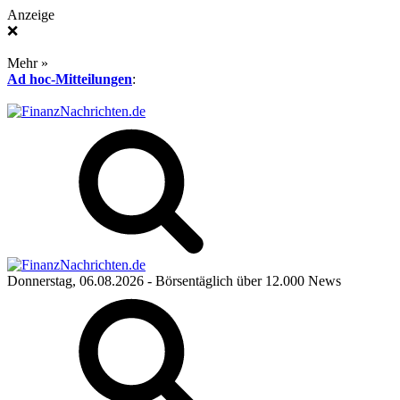
Anzeige
❌
Mehr »
Ad hoc-Mitteilungen
:
Donnerstag, 06.08.2026
- Börsentäglich über 12.000 News