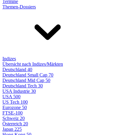
Termine
Themen-Dossiers
Indizes
Übersicht nach Indizes/Märkten
Deutschland 40
Deutschland Small Cap 70
Deutschland Mid Cap 50
Deutschland Tech 30
USA Industrie 30
USA 500
US Tech 100
Eurozone 50
FTSE-100
Schweiz 20
Österreich 20
Japan 225
Hong Kong 50