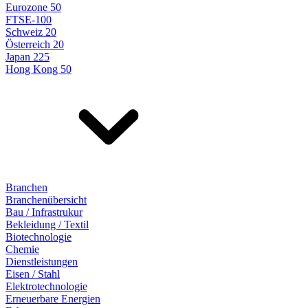
Eurozone 50
FTSE-100
Schweiz 20
Österreich 20
Japan 225
Hong Kong 50
Branchen
Branchenübersicht
Bau / Infrastrukur
Bekleidung / Textil
Biotechnologie
Chemie
Dienstleistungen
Eisen / Stahl
Elektrotechnologie
Erneuerbare Energien