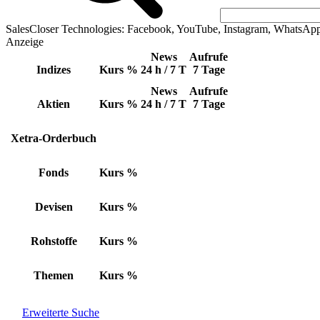
SalesCloser Technologies: Facebook, YouTube, Instagram, WhatsAp
Anzeige
News
Aufrufe
Indizes
Kurs
%
24 h / 7 T
7 Tage
News
Aufrufe
Aktien
Kurs
%
24 h / 7 T
7 Tage
Xetra-Orderbuch
Fonds
Kurs
%
Devisen
Kurs
%
Rohstoffe
Kurs
%
Themen
Kurs
%
Erweiterte Suche