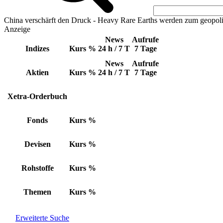
China verschärft den Druck - Heavy Rare Earths werden zum geopoli
Anzeige
News
Aufrufe
Indizes
Kurs
%
24 h / 7 T
7 Tage
News
Aufrufe
Aktien
Kurs
%
24 h / 7 T
7 Tage
Xetra-Orderbuch
Fonds
Kurs
%
Devisen
Kurs
%
Rohstoffe
Kurs
%
Themen
Kurs
%
Erweiterte Suche