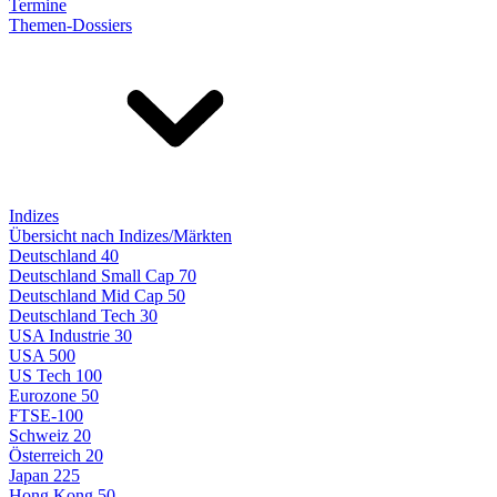
Termine
Themen-Dossiers
Indizes
Übersicht nach Indizes/Märkten
Deutschland 40
Deutschland Small Cap 70
Deutschland Mid Cap 50
Deutschland Tech 30
USA Industrie 30
USA 500
US Tech 100
Eurozone 50
FTSE-100
Schweiz 20
Österreich 20
Japan 225
Hong Kong 50