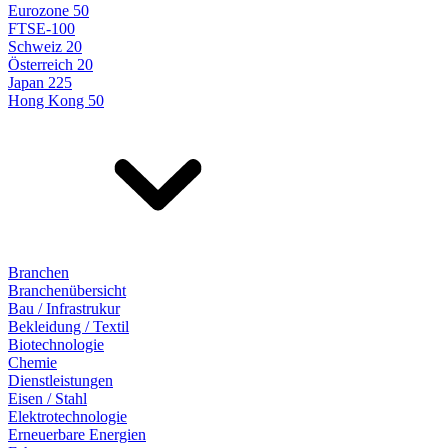
Eurozone 50
FTSE-100
Schweiz 20
Österreich 20
Japan 225
Hong Kong 50
Branchen
Branchenübersicht
Bau / Infrastrukur
Bekleidung / Textil
Biotechnologie
Chemie
Dienstleistungen
Eisen / Stahl
Elektrotechnologie
Erneuerbare Energien