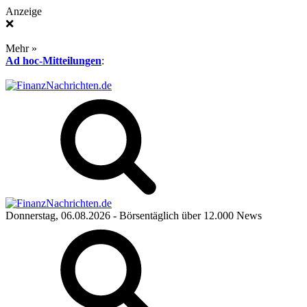
Anzeige
❌
Mehr »
Ad hoc-Mitteilungen
:
Donnerstag, 06.08.2026
- Börsentäglich über 12.000 News