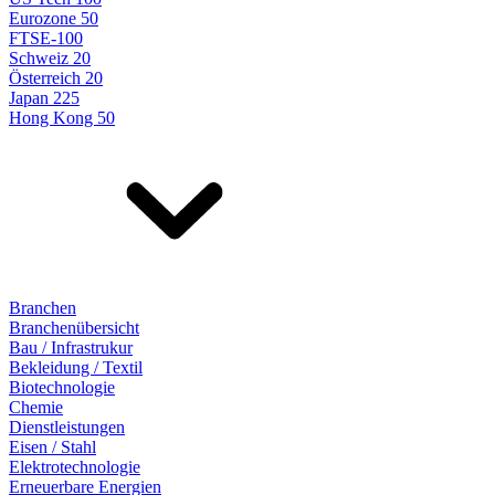
Eurozone 50
FTSE-100
Schweiz 20
Österreich 20
Japan 225
Hong Kong 50
Branchen
Branchenübersicht
Bau / Infrastrukur
Bekleidung / Textil
Biotechnologie
Chemie
Dienstleistungen
Eisen / Stahl
Elektrotechnologie
Erneuerbare Energien