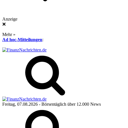
Anzeige
❌
Mehr »
Ad hoc-Mitteilungen
:
Freitag, 07.08.2026
- Börsentäglich über 12.000 News