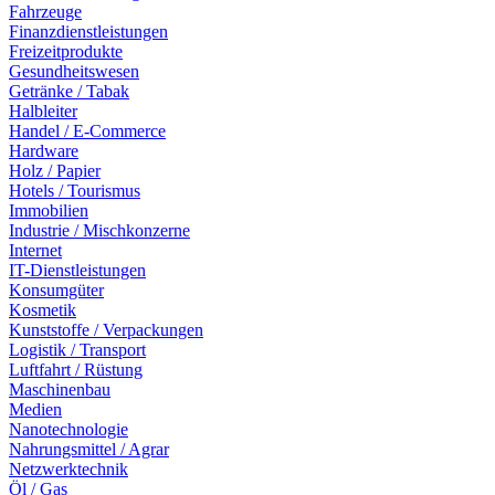
Fahrzeuge
Finanzdienstleistungen
Freizeitprodukte
Gesundheitswesen
Getränke / Tabak
Halbleiter
Handel / E-Commerce
Hardware
Holz / Papier
Hotels / Tourismus
Immobilien
Industrie / Mischkonzerne
Internet
IT-Dienstleistungen
Konsumgüter
Kosmetik
Kunststoffe / Verpackungen
Logistik / Transport
Luftfahrt / Rüstung
Maschinenbau
Medien
Nanotechnologie
Nahrungsmittel / Agrar
Netzwerktechnik
Öl / Gas