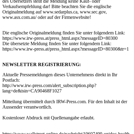
des Übersetzers stellt die Meldung keine Kauf- oder
Verkaufsempfehlung dar! Bitte beachten Sie die englische
Originalmeldung auf www.sedarplus.ca, www.sec.gov,
www.asx.com.au/ oder auf der Firmenwebsite!
Die englische Originalmeldung finden Sie unter folgendem Link:
https://www.irw-press.at/press_html.aspx?messageID=80300
Die übersetzte Meldung finden Sie unter folgendem Link:
https://www.irw-press.at/press_html.aspx?messageID=80300&tr=1
NEWSLETTER REGISTRIERUNG:
Aktuelle Pressemeldungen dieses Unternehmens direkt in Ihr
Postfach:
http://www.irw-press.com/alert_subscription.php?
lang=de&isin=CA90468F1027
Mitteilung übermittelt durch IRW-Press.com. Für den Inhalt ist der
Aussender verantwortlich.
Kostenloser Abdruck mit Quellenangabe erlaubt.
https://www.wallstreet-online.de/nachricht/19607499-unidoc-health-