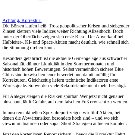
Achtung, Korrektur!
Die Börsen laufen heiß. Trotz geopolitischer Krisen und steigender
Zinsen klettern viele Indizes weiter Richtung Allzeithoch. Doch
unter der Oberfläche zeigen sich erste Risse: Der Abverkauf bei
Halbleiter-, KI- und Space-Aktien macht deutlich, wie schnell sich
die Stimmung drehen kann.
Besonders gefährlich ist die aktuelle Gemengelage aus schwacher
Saisonalität, dünner Liquidität in den Sommermonaten und
historisch hohen Bewertungen. Selbst vermeintlich sichere Blue
Chips sind inzwischen teuer bewertet und damit anfällig für
Korrekturen. Gleichzeitig liefern technische Indikatoren erste
Warnsignale. So werden viele Rekordstände nicht mehr bestätigt.
Für Anleger steigen die Risiken spürbar. Wer jetzt nicht genauer
hinschaut, läuft Gefahr, auf dem falschen Fuß erwischt zu werden.
In unserem aktuellen Spezialreport zeigen wir fünf Aktien, bei
denen die Abwärtsrisiken besonders hoch sind – und wo sich
Gewinnmitnahmen oder sogar Short-Strategien anbieten könnten.
Jetzt den kostenlosen Report sichern – bevor die Korrektur Fahrt