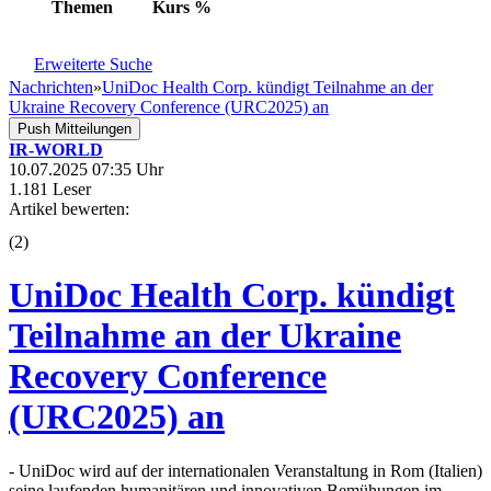
Themen
Kurs
%
Erweiterte Suche
Nachrichten
»
UniDoc Health Corp. kündigt Teilnahme an der
Ukraine Recovery Conference (URC2025) an
Push Mitteilungen
IR-WORLD
10.07.2025 07:35 Uhr
1.181 Leser
Artikel bewerten:
(
2
)
UniDoc Health Corp. kündigt
Teilnahme an der Ukraine
Recovery Conference
(URC2025) an
- UniDoc wird auf der internationalen Veranstaltung in Rom (Italien)
seine laufenden humanitären und innovativen Bemühungen im