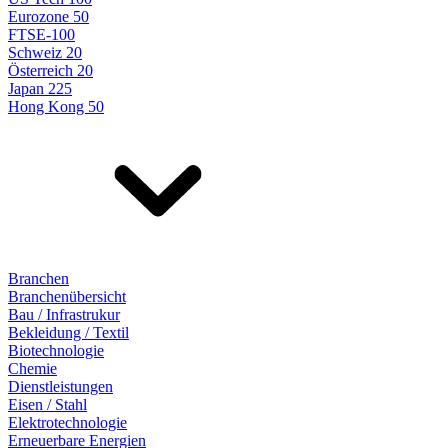
Eurozone 50
FTSE-100
Schweiz 20
Österreich 20
Japan 225
Hong Kong 50
Branchen
Branchenübersicht
Bau / Infrastrukur
Bekleidung / Textil
Biotechnologie
Chemie
Dienstleistungen
Eisen / Stahl
Elektrotechnologie
Erneuerbare Energien