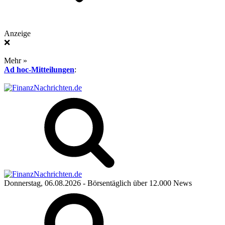
Anzeige
❌
Mehr »
Ad hoc-Mitteilungen
:
Donnerstag, 06.08.2026
- Börsentäglich über 12.000 News