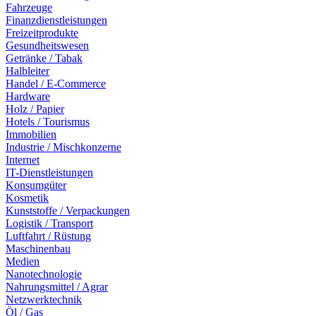
Fahrzeuge
Finanzdienstleistungen
Freizeitprodukte
Gesundheitswesen
Getränke / Tabak
Halbleiter
Handel / E-Commerce
Hardware
Holz / Papier
Hotels / Tourismus
Immobilien
Industrie / Mischkonzerne
Internet
IT-Dienstleistungen
Konsumgüter
Kosmetik
Kunststoffe / Verpackungen
Logistik / Transport
Luftfahrt / Rüstung
Maschinenbau
Medien
Nanotechnologie
Nahrungsmittel / Agrar
Netzwerktechnik
Öl / Gas