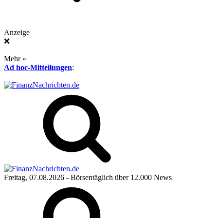
Anzeige
❌
Mehr »
Ad hoc-Mitteilungen
:
Freitag, 07.08.2026
- Börsentäglich über 12.000 News