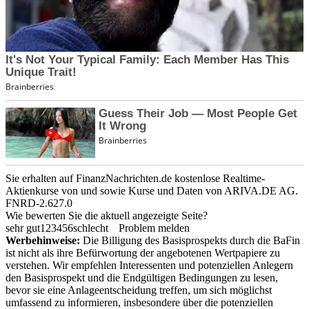
Sie erhalten auf FinanzNachrichten.de kostenlose Realtime-
Aktienkurse von
und
sowie Kurse und Daten von
ARIVA.DE AG
.
FNRD-2.627.0
Wie bewerten Sie die aktuell angezeigte Seite?
sehr gut
1
2
3
4
5
6
schlecht
Problem melden
Werbehinweise:
Die Billigung des Basisprospekts durch die BaFin
ist nicht als ihre Befürwortung der angebotenen Wertpapiere zu
verstehen. Wir empfehlen Interessenten und potenziellen Anlegern
den Basisprospekt und die Endgültigen Bedingungen zu lesen,
bevor sie eine Anlageentscheidung treffen, um sich möglichst
umfassend zu informieren, insbesondere über die potenziellen