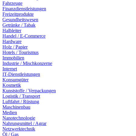
Fahrzeuge
Finanzdienstleistungen
Freizeitprodukte
Gesundheitswesen
Getränke / Tabak
Halbleiter
Handel / E-Commerce
Hardware
Holz / Papier
Hotels / Tourismus
Immobilien
Industrie / Mischkonzerne
Internet
IT-Dienstleistungen
Konsumgüter
Kosmetik
Kunststoffe / Verpackungen
Logistik / Transport
Luftfahrt / Rüstung
Maschinenbau
Medien
Nanotechnologie
Nahrungsmittel / Agrar
Netzwerktechnik
Öl / Gas