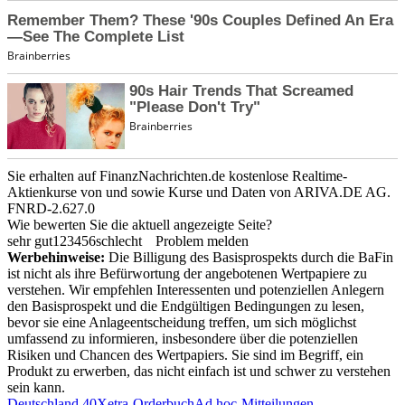
Sie erhalten auf FinanzNachrichten.de kostenlose Realtime-
Aktienkurse von
und
sowie Kurse und Daten von
ARIVA.DE AG
.
FNRD-2.627.0
Wie bewerten Sie die aktuell angezeigte Seite?
sehr gut
1
2
3
4
5
6
schlecht
Problem melden
Werbehinweise:
Die Billigung des Basisprospekts durch die BaFin
ist nicht als ihre Befürwortung der angebotenen Wertpapiere zu
verstehen. Wir empfehlen Interessenten und potenziellen Anlegern
den Basisprospekt und die Endgültigen Bedingungen zu lesen,
bevor sie eine Anlageentscheidung treffen, um sich möglichst
umfassend zu informieren, insbesondere über die potenziellen
Risiken und Chancen des Wertpapiers. Sie sind im Begriff, ein
Produkt zu erwerben, das nicht einfach ist und schwer zu verstehen
sein kann.
Deutschland 40
Xetra-Orderbuch
Ad hoc-Mitteilungen