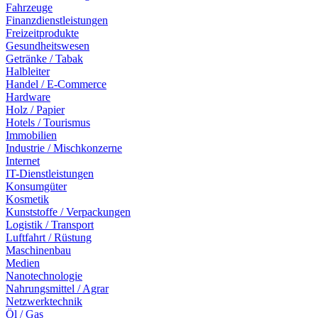
Fahrzeuge
Finanzdienstleistungen
Freizeitprodukte
Gesundheitswesen
Getränke / Tabak
Halbleiter
Handel / E-Commerce
Hardware
Holz / Papier
Hotels / Tourismus
Immobilien
Industrie / Mischkonzerne
Internet
IT-Dienstleistungen
Konsumgüter
Kosmetik
Kunststoffe / Verpackungen
Logistik / Transport
Luftfahrt / Rüstung
Maschinenbau
Medien
Nanotechnologie
Nahrungsmittel / Agrar
Netzwerktechnik
Öl / Gas