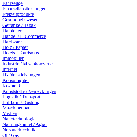
Fahrzeuge
Finanzdienstleistungen
Freizeitprodukte
Gesundheitswesen
Getränke / Tabak
Halbleiter
Handel / E-Commerce
Hardware
Holz / Papier
Hotels / Tourismus
Immobilien
Industrie / Mischkonzerne
Internet
IT-Dienstleistungen
Konsumgüter
Kosmetik
Kunststoffe / Verpackungen
Logistik / Transport
Luftfahrt / Rüstung
Maschinenbau
Medien
Nanotechnologie
Nahrungsmittel / Agrar
Netzwerktechnik
Öl / Gas