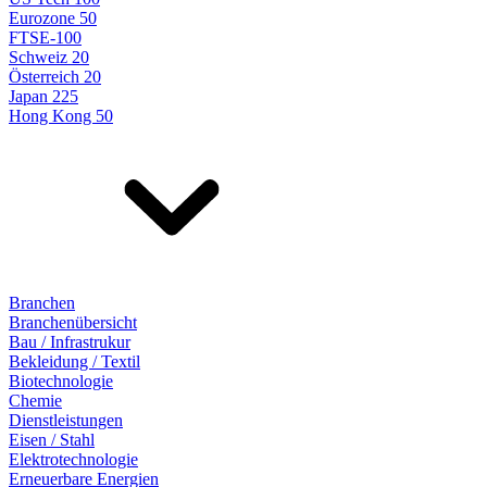
Eurozone 50
FTSE-100
Schweiz 20
Österreich 20
Japan 225
Hong Kong 50
Branchen
Branchenübersicht
Bau / Infrastrukur
Bekleidung / Textil
Biotechnologie
Chemie
Dienstleistungen
Eisen / Stahl
Elektrotechnologie
Erneuerbare Energien