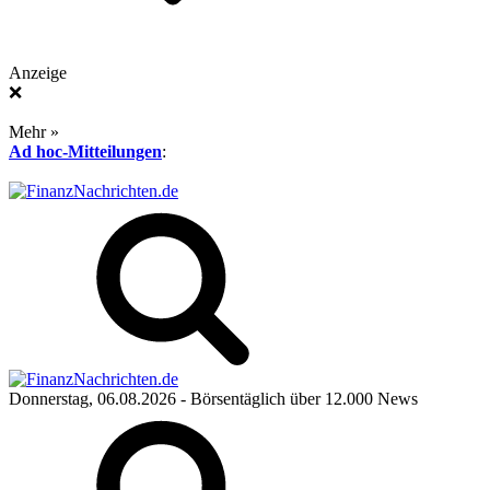
Anzeige
❌
Mehr »
Ad hoc-Mitteilungen
:
Donnerstag, 06.08.2026
- Börsentäglich über 12.000 News