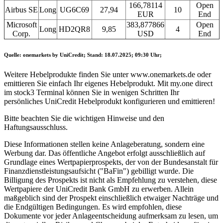
166,78114
Open
Airbus SE
Long
UG6C69
27,94
10
EUR
End
Microsoft
383,877866
Open
Long
HD2QR8
9,85
4
Corp.
USD
End
Quelle: onemarkets by UniCredit; Stand: 18.07.2025; 09:30 Uhr;
Weitere Hebelprodukte finden Sie unter
www.onemarkets.de
oder
emittieren Sie einfach Ihr eigenes Hebelprodukt. Mit
my.one direct
im stock3 Terminal können Sie in wenigen Schritten Ihr
persönliches UniCredit Hebelprodukt konfigurieren und emittieren!
Bitte beachten Sie die wichtigen Hinweise und den
Haftungsausschluss.
Diese Informationen stellen keine Anlageberatung, sondern eine
Werbung dar. Das öffentliche Angebot erfolgt ausschließlich auf
Grundlage eines Wertpapierprospekts, der von der Bundesanstalt für
Finanzdienstleistungsaufsicht ("BaFin") gebilligt wurde. Die
Billigung des Prospekts ist nicht als Empfehlung zu verstehen, diese
Wertpapiere der UniCredit Bank GmbH zu erwerben. Allein
maßgeblich sind der
Prospekt einschließlich etwaiger Nachträge
und
die Endgültigen Bedingungen. Es wird empfohlen, diese
Dokumente vor jeder Anlageentscheidung aufmerksam zu lesen, um