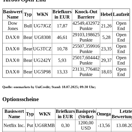
Basiswert
Briefkurs
Knock-Out
Typ
WKN
Hebel
Laufzeit
Name
in EUR
Barriere
Dow
42549,432972
Open
Bull
UG7JGZ
17,87
21,26
Jones
Punkte
End
29103,198625
Open
DAX®
Bear
UG8308
46,61
5,28
Punkte
End
25507,359916
Open
DAX®
Bear
UG3TCZ
10,78
23,35
Punkte
End
25017,604442
Open
DAX®
Bear
UG242Y
5,93
29,37
Punkte
End
23131,776402
Open
DAX®
Bear
UG5P98
13,33
18,03
Punkte
End
Quelle: onemarkets by UniCredit; Stand: 18.07.2025; 09:30 Uhr;
Optionsscheine
Basiswert
Briefkurs
Basispreis
Letzte
Typ
WKN
Omega
Name
in EUR
(Strike)
Bewertun
1200,00
Netflix Inc.
Put
UG6RMB
0,30
-13,56
13.08.2
USD