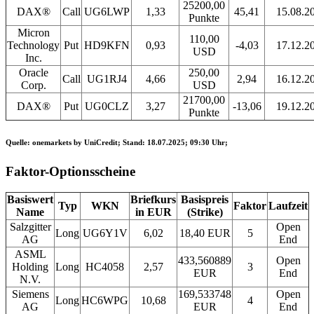
25200,00
DAX®
Call
UG6LWP
1,33
45,41
15.08.2
Punkte
Micron
110,00
Technology
Put
HD9KFN
0,93
-4,03
17.12.2
USD
Inc.
Oracle
250,00
Call
UG1RJ4
4,66
2,94
16.12.2
Corp.
USD
21700,00
DAX®
Put
UG0CLZ
3,27
-13,06
19.12.2
Punkte
Quelle: onemarkets by UniCredit; Stand: 18.07.2025; 09:30 Uhr;
Faktor-Optionsscheine
Basiswert
Briefkurs
Basispreis
Typ
WKN
Faktor
Laufzeit
Name
in EUR
(Strike)
Salzgitter
Open
Long
UG6Y1V
6,02
18,40 EUR
5
AG
End
ASML
433,560889
Open
Holding
Long
HC4058
2,57
3
EUR
End
N.V.
Siemens
169,533748
Open
Long
HC6WPG
10,68
4
AG
EUR
End