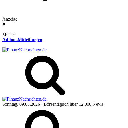
Anzeige
❌
Mehr »
Ad hoc-Mitteilungen
:
Sonntag, 09.08.2026
- Börsentäglich über 12.000 News