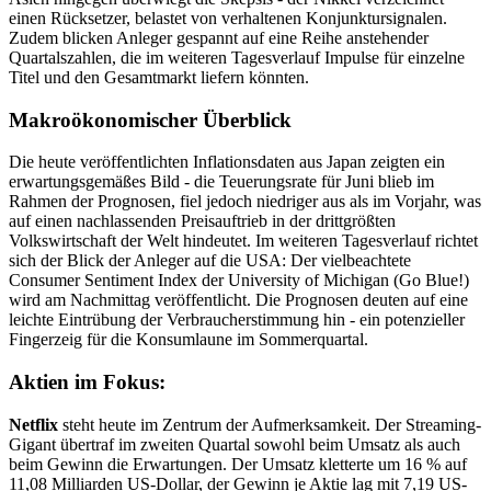
einen Rücksetzer, belastet von verhaltenen Konjunktursignalen.
Zudem blicken Anleger gespannt auf eine Reihe anstehender
Quartalszahlen, die im weiteren Tagesverlauf Impulse für einzelne
Titel und den Gesamtmarkt liefern könnten.
Makroökonomischer Überblick
Die heute veröffentlichten Inflationsdaten aus Japan zeigten ein
erwartungsgemäßes Bild - die Teuerungsrate für Juni blieb im
Rahmen der Prognosen, fiel jedoch niedriger aus als im Vorjahr, was
auf einen nachlassenden Preisauftrieb in der drittgrößten
Volkswirtschaft der Welt hindeutet. Im weiteren Tagesverlauf richtet
sich der Blick der Anleger auf die USA: Der vielbeachtete
Consumer Sentiment Index der University of Michigan (Go Blue!)
wird am Nachmittag veröffentlicht. Die Prognosen deuten auf eine
leichte Eintrübung der Verbraucherstimmung hin - ein potenzieller
Fingerzeig für die Konsumlaune im Sommerquartal.
Aktien im Fokus:
Netflix
steht heute im Zentrum der Aufmerksamkeit. Der Streaming-
Gigant übertraf im zweiten Quartal sowohl beim Umsatz als auch
beim Gewinn die Erwartungen. Der Umsatz kletterte um 16 % auf
11,08 Milliarden US-Dollar, der Gewinn je Aktie lag mit 7,19 US-