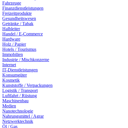
Fahrzeuge
Finanzdienstleistungen
Freizeitprodukte
Gesundheitswesen
Getränke / Tabak
Halbleiter
Handel / E-Commerce
Hardware
Holz / Papier
Hotels / Tourismus
Immobilien
Industrie / Mischkonzerne
Internet
IT-Dienstleistungen
Konsumgüter
Kosmetik
Kunststoffe / Verpackungen
Logistik / Transport
Luftfahrt / Rüstung
Maschinenbau
Medien
Nanotechnologie
Nahrungsmittel / Agrar
Netzwerktechnik
Öl / Gas