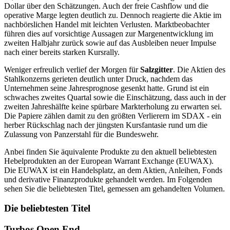
Dollar über den Schätzungen. Auch der freie Cashflow und die
operative Marge legten deutlich zu. Dennoch reagierte die Aktie im
nachbörslichen Handel mit leichten Verlusten. Marktbeobachter
führen dies auf vorsichtige Aussagen zur Margenentwicklung im
zweiten Halbjahr zurück sowie auf das Ausbleiben neuer Impulse
nach einer bereits starken Kursrally.
Weniger erfreulich verlief der Morgen für
Salzgitter
. Die Aktien des
Stahlkonzerns gerieten deutlich unter Druck, nachdem das
Unternehmen seine Jahresprognose gesenkt hatte. Grund ist ein
schwaches zweites Quartal sowie die Einschätzung, dass auch in der
zweiten Jahreshälfte keine spürbare Markterholung zu erwarten sei.
Die Papiere zählen damit zu den größten Verlierern im SDAX - ein
herber Rückschlag nach der jüngsten Kursfantasie rund um die
Zulassung von Panzerstahl für die Bundeswehr.
Anbei finden Sie äquivalente Produkte zu den aktuell beliebtesten
Hebelprodukten an der European Warrant Exchange (EUWAX).
Die EUWAX ist ein Handelsplatz, an dem Aktien, Anleihen, Fonds
und derivative Finanzprodukte gehandelt werden. Im Folgenden
sehen Sie die beliebtesten Titel, gemessen am gehandelten Volumen.
Die beliebtesten Titel
Turbos Open End