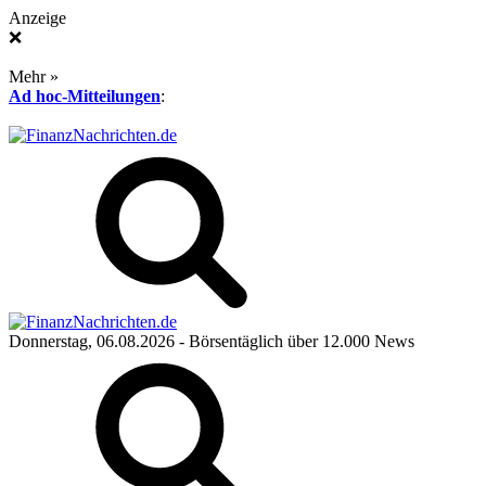
Anzeige
❌
Mehr »
Ad hoc-Mitteilungen
:
Donnerstag, 06.08.2026
- Börsentäglich über 12.000 News