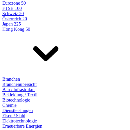
Eurozone 50
FTSE-100
Schweiz 20
Österreich 20
Japan 225
Hong Kong 50
Branchen
Branchenübersicht
Bau / Infrastrukur
Bekleidung / Textil
Biotechnologie
Chemie
Dienstleistungen
Eisen / Stahl
Elektrotechnologie
Erneuerbare Energien