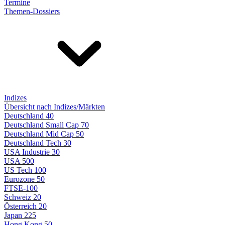
Termine
Themen-Dossiers
Indizes
Übersicht nach Indizes/Märkten
Deutschland 40
Deutschland Small Cap 70
Deutschland Mid Cap 50
Deutschland Tech 30
USA Industrie 30
USA 500
US Tech 100
Eurozone 50
FTSE-100
Schweiz 20
Österreich 20
Japan 225
Hong Kong 50