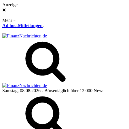
Anzeige
❌
Mehr »
Ad hoc-Mitteilungen
:
Samstag, 08.08.2026
- Börsentäglich über 12.000 News