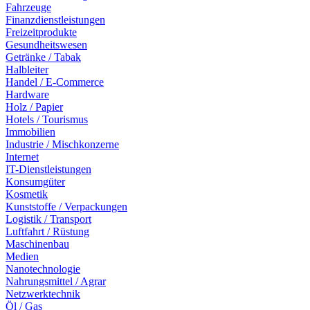
Fahrzeuge
Finanzdienstleistungen
Freizeitprodukte
Gesundheitswesen
Getränke / Tabak
Halbleiter
Handel / E-Commerce
Hardware
Holz / Papier
Hotels / Tourismus
Immobilien
Industrie / Mischkonzerne
Internet
IT-Dienstleistungen
Konsumgüter
Kosmetik
Kunststoffe / Verpackungen
Logistik / Transport
Luftfahrt / Rüstung
Maschinenbau
Medien
Nanotechnologie
Nahrungsmittel / Agrar
Netzwerktechnik
Öl / Gas