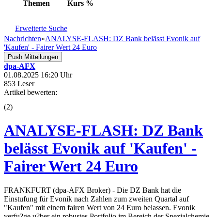
Themen
Kurs
%
Erweiterte Suche
Nachrichten
»
ANALYSE-FLASH: DZ Bank belässt Evonik auf
'Kaufen' - Fairer Wert 24 Euro
Push Mitteilungen
dpa-AFX
01.08.2025 16:20 Uhr
853 Leser
Artikel bewerten:
(
2
)
ANALYSE-FLASH: DZ Bank
belässt Evonik auf 'Kaufen' -
Fairer Wert 24 Euro
FRANKFURT (dpa-AFX Broker) - Die DZ Bank hat die
Einstufung für Evonik nach Zahlen zum zweiten Quartal auf
"Kaufen" mit einem fairen Wert von 24 Euro belassen. Evonik
verfu?ge u?ber ein robustes Portfolio im Bereich der Spezialchemie,