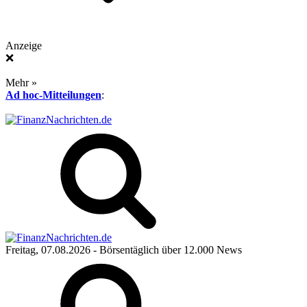
Anzeige
❌
Mehr »
Ad hoc-Mitteilungen
:
Freitag, 07.08.2026
- Börsentäglich über 12.000 News